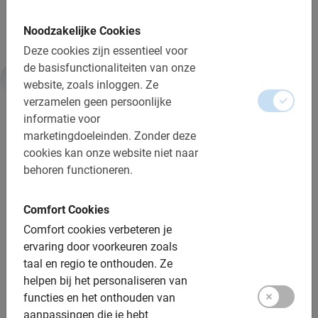
De New Orleans Fietstour is de beste start van je trip!
Noodzakelijke Cookies
Deze cookies zijn essentieel voor
de basisfunctionaliteiten van onze
website, zoals inloggen.
Ze
Informatie
verzamelen geen persoonlijke
informatie voor
marketingdoeleinden.
Zonder deze
Belangrijk om te weten:
cookies kan onze website niet naar
behoren functioneren.
Reserveren is verplicht
Gratis wijzigen of annuleren tot 24u vooraf
Comfort Cookies
De betaling is vooraf via de website
Comfort cookies verbeteren je
ervaring door voorkeuren zoals
Bij regen krijg je een poncho
taal en regio te onthouden.
Ze
Afstand: ca. 15 km
helpen bij het personaliseren van
functies en het onthouden van
Toegankelijk vanaf 7 jaar
aanpassingen die je hebt