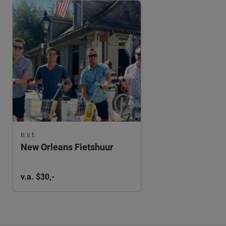
n.v.t.
New Orleans Fietshuur
v.a. $30,-