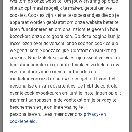
tropisch buitje in de zomer daargelaten maar die duren
Welkom op onze website!
Om jouw ervaring op onze
vaak slechts een paar minuten én als dit gebeurt krijg je
site zo optimaal mogelijk te maken, gebruiken we
een poncho.
cookies.
Cookies zijn kleine tekstbestandjes die op je
apparaat worden geplaatst om onze website beter te
laten functioneren en om ons inzicht te geven in hoe
bezoekers onze site gebruiken.
Op deze pagina kun je
meer lezen over de verschillende soorten cookies die
Boek jouw New Orleans Fietstour nu online
we gebruiken: Noodzakelijke, Comfort en Marketing
cookies.
Noodzakelijke cookies zijn essentieel voor de
Enthousiast geraakt? Terecht! De New Orleans Fietstour
basisfunctionaliteiten, comfortcookies verbeteren uw
is het perfecte begin van je trip. In een paar uur tijd krijg
ervaring door voorkeuren te onthouden en
je een goed beeld van de stad en ontdek je de
marketingcookies kunnen worden gebruikt voor het
geschiedenis van New Orleans. Reserveren doe je veilig
personaliseren van advertenties.
Je hebt de controle
en snel via het boekingsmenu hiernaast. Je ontvangt
over je cookievoorkeuren en kunt je instellingen op elk
direct een bevestiging met alle informatie.
moment aanpassen in de voettekst om je privacy te
beschermen en je online ervaring te
Deze tour is toegankelijk vanaf 7 jaar.
personaliseren.
Lees meer over ons
privacy- en
cookiebeleid
.
Tip: doe deze rondleiding aan het begin van je verblijf!