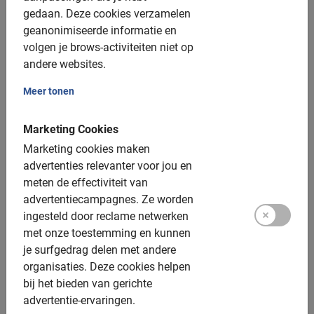
gedaan.
Deze cookies verzamelen
Inclusief:
geanonimiseerde informatie en
volgen je brows-activiteiten niet op
Gebruik van de fiets
andere websites.
De Engels sprekende gids
Meer tonen
Een top ervaring!
Fotomomenten
Marketing Cookies
Marketing cookies maken
Extra opties:
advertenties relevanter voor jou en
meten de effectiviteit van
Kinderfietsen: vanaf 7 jaar
advertentiecampagnes.
Ze worden
ingesteld door reclame netwerken
Kinderzitjes: niet beschikbaar
met onze toestemming en kunnen
Tandems: niet beschikbaar
je surfgedrag delen met andere
organisaties.
Deze cookies helpen
Elektrische fiets: niet beschikbaar
bij het bieden van gerichte
Helm: beschikbaar, maar niet verplicht
advertentie-ervaringen.