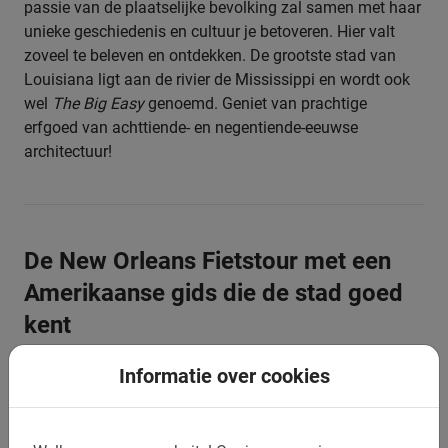
passie van de plaatselijke bevolking zal samen met haar
unieke geschiedenis en cultuur je betoveren. Hier valt
zoveel te beleven en ontdekken. De grootste stad van
Louisiana ligt aan de rivier de Mississippi en wordt ook
wel
The Big Easy
genoemd. Geniet van prachtige
erfgoed van achttiende- en negentiende-eeuwse
architectuur!
De New Orleans Fietstour met een
Amerikaanse gids die de stad goed
kent
Informatie over cookies
De New Orleans Fietstour maakt gebruik van een veilige
route en je fietst veel over fietspaden.
The Big Easy
is
vlak, niet té groot en het is er bijna altijd lekker weer. Een