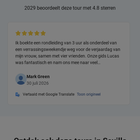
2029 beoordeelt deze tour met 4.8 sterren
Ik boekte een rondleiding van 3 uur als onderdeel van
een verrassingsweekendje weg voor de verjaardag van
mijn vrouw, samen met vier vrienden. Onze gids Lucas
was fantastisch en nam ons mee naar veel
bezienswaardigheden, met tussendoor een korte pauze
voor toiletbezoek en een drankje. Dit was echt een
Mark Green
geweldige manier om een groot deel van Sevilla en de
30 juli 2026
omgeving te zien, dus ik kan het van harte aanbevelen.
Vertaald met Google Translate
Toon origineel