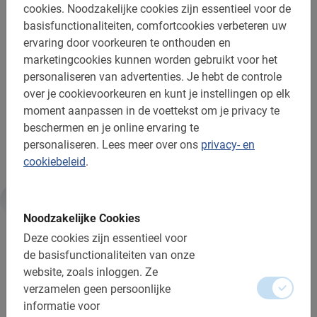
cookies.
Noodzakelijke cookies zijn essentieel voor de
basisfunctionaliteiten, comfortcookies verbeteren uw
Bespaar tijd, zie meer in no time! Leer de stad fietsend
ervaring door voorkeuren te onthouden en
kennen met een Nederlandse local als gids. Dus waar
marketingcookies kunnen worden gebruikt voor het
wacht je nog op? Reserveer een plekje voor deze
personaliseren van advertenties.
Je hebt de controle
geweldige
Sevilla fietstour
! Via ons boekingsmenu
over je cookievoorkeuren en kunt je instellingen op elk
maak je eenvoudig een reservering.
moment aanpassen in de voettekst om je privacy te
beschermen en je online ervaring te
Je stedentrip begint pas echt met de Sevilla fietstour!
personaliseren.
Lees meer over ons
privacy- en
cookiebeleid
.
Informatie
Noodzakelijke Cookies
Deze cookies zijn essentieel voor
de basisfunctionaliteiten van onze
Belangrijk om te weten:
website, zoals inloggen.
Ze
verzamelen geen persoonlijke
Reserveren is verplicht
informatie voor