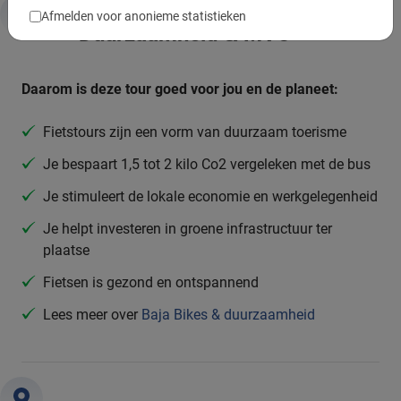
Afmelden voor anonieme statistieken
Duurzaamheid & MVO
Daarom is deze tour goed voor jou en de planeet:
Fietstours zijn een vorm van duurzaam toerisme
Je bespaart 1,5 tot 2 kilo Co2 vergeleken met de bus
Je stimuleert de lokale economie en werkgelegenheid
Je helpt investeren in groene infrastructuur ter
plaatse
Fietsen is gezond en ontspannend
Lees meer over
Baja Bikes & duurzaamheid