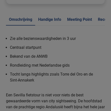
Omschrijving
Handige Info
Meeting Point
Recens
Zie alle bezienswaardigheden in 3 uur
Centraal startpunt
Bekend van de ANWB
Rondleiding met Nederlandse gids
Tocht langs highlights zoals Torre del Oro en de
Sint-Annakerk
Een Sevilla fietstour is niet voor niets de best
gewaardeerde vorm van city sightseeing. De hoofdstad
van de prachtige regio Andalusië heeft bijna het hele jaar