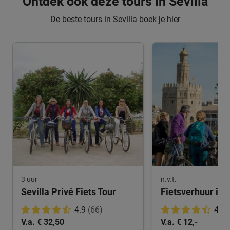
Ontdek ook deze tours in Sevilla
De beste tours in Sevilla boek je hier
3 uur
n.v.t.
Sevilla Privé Fiets Tour
Fietsverhuur in S
4.9
(66)
4.8
V.a. € 32,50
V.a. € 12,-