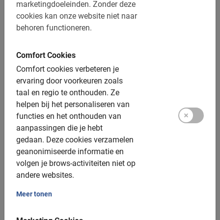
De betaling is vooraf via de website
marketingdoeleinden.
Zonder deze
cookies kan onze website niet naar
Gratis wijzigen of annuleren tot 24 uur vooraf
behoren functioneren.
Afstand: ca. 10 km
Toegankelijk voor alle fietsers
Comfort Cookies
Comfort cookies verbeteren je
Inclusief:
ervaring door voorkeuren zoals
taal en regio te onthouden.
Ze
Gebruik van de fiets
helpen bij het personaliseren van
functies en het onthouden van
De Nederlandse gids
aanpassingen die je hebt
Een top ervaring!
gedaan.
Deze cookies verzamelen
geanonimiseerde informatie en
Fotomomenten
volgen je brows-activiteiten niet op
andere websites.
Extra opties:
Meer tonen
Kinderfietsen: ja, v.a. 6 jaar
Kinderzitjes: beschikbaar, enkel achterop, tot 25kg,