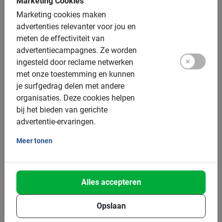
Marketing Cookies
vooraf boeken (gratis)
Marketing cookies maken
advertenties relevanter voor jou en
Tandems: op aanvraag
meten de effectiviteit van
Elektrische fiets: ja, €10 toeslag, vooraf boeken
advertentiecampagnes.
Ze worden
ingesteld door reclame netwerken
Helmen: beschikbaar
met onze toestemming en kunnen
je surfgedrag delen met andere
Groepsgrootte:
organisaties.
Deze cookies helpen
bij het bieden van gerichte
Boekbaar voor groepen van: 2 tot 200 deelnemers
advertentie-ervaringen.
Gemiddelde groepsgrootte: 8 deelnemers
Meer tonen
Minimum aantal: 2 deelnemers
Per 15 deelnemers wordt een extra gids ingezet
Alles accepteren
Bij grotere groepen zetten we meer gidsen in
Opslaan