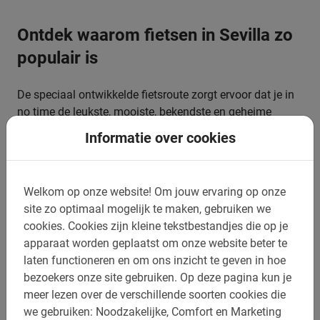
Ontdek waarom fietsen in Sevilla zo
populair is
De speciaal ontwikkelde fietsroute zorgt ervoor dat je in
no time de leukste, mooiste, bekendste en geheime
plekjes van de stad zult ontdekken. Is dit je eerste bezoek
Informatie over cookies
aan deze Spaanse stad? Dan is deze Sevilla fietstour de
beste keuze! Met deze fietsexcursie leer je de stad
namelijk direct goed kennen en krijg je vele tips van de
Welkom op onze website!
Om jouw ervaring op onze
Nederlandstalige gids. Zo weet je na de tour precies
site zo optimaal mogelijk te maken, gebruiken we
waar je nog naar toe wilt de rest van je verblijf.
cookies.
Cookies zijn kleine tekstbestandjes die op je
apparaat worden geplaatst om onze website beter te
laten functioneren en om ons inzicht te geven in hoe
bezoekers onze site gebruiken.
Op deze pagina kun je
Reserveer jouw rondleiding door
meer lezen over de verschillende soorten cookies die
we gebruiken: Noodzakelijke, Comfort en Marketing
Sevilla makkelijk online