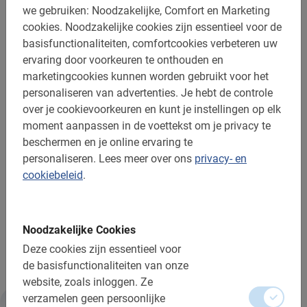
we gebruiken: Noodzakelijke, Comfort en Marketing
Boek deze Split Fietstour online en
cookies.
Noodzakelijke cookies zijn essentieel voor de
betaal op locatie!
basisfunctionaliteiten, comfortcookies verbeteren uw
ervaring door voorkeuren te onthouden en
Enthousiast geraakt over deze Split Fietstour? Wacht
marketingcookies kunnen worden gebruikt voor het
dan niet langer en reserveer jouw plek via het
personaliseren van advertenties.
Je hebt de controle
boekingsmenu. Je boekt gemakkelijk op deze pagina
over je cookievoorkeuren en kunt je instellingen op elk
zonder reserveringskosten, veilig en snel online te
moment aanpassen in de voettekst om je privacy te
boeken.
beschermen en je online ervaring te
personaliseren.
Lees meer over ons
privacy- en
Dus waar wacht je nog op? Reserveer een plekje voor
cookiebeleid
.
deze geweldige
rondleiding door deze prachtige stad
!
Met een Split Fietstour van Baja Bikes voel je je direct
Noodzakelijke Cookies
een local!
Deze cookies zijn essentieel voor
de basisfunctionaliteiten van onze
website, zoals inloggen.
Ze
verzamelen geen persoonlijke