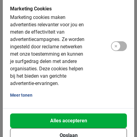
De Engelssprekende, gecertificeerde gids
Marketing Cookies
Een top ervaring!
Marketing cookies maken
advertenties relevanter voor jou en
Fotomomenten
meten de effectiviteit van
advertentiecampagnes.
Ze worden
Extra opties:
ingesteld door reclame netwerken
met onze toestemming en kunnen
Kinderfietsen: vanaf 10 jaar, minimaal 155cm
je surfgedrag delen met andere
Kinderzitjes: niet beschikbaar
organisaties.
Deze cookies helpen
bij het bieden van gerichte
Tandems: nee
advertentie-ervaringen.
Elektrische fiets: nee
Meer tonen
Helmen: ja, verplicht voor kinderen onder 14 jaar
Groepsgrootte:
Alles accepteren
Boekbaar voor groepen van: 4 tot 200 deelnemers
Opslaan