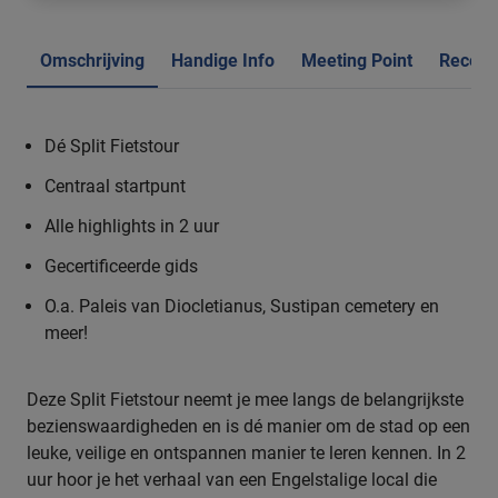
Omschrijving
Handige Info
Meeting Point
Recens
Dé Split Fietstour
Centraal startpunt
Alle highlights in 2 uur
Gecertificeerde gids
O.a. Paleis van Diocletianus, Sustipan cemetery en
meer!
Deze Split Fietstour neemt je mee langs de belangrijkste
bezienswaardigheden en is dé manier om de stad op een
leuke, veilige en ontspannen manier te leren kennen. In 2
uur hoor je het verhaal van een Engelstalige local die