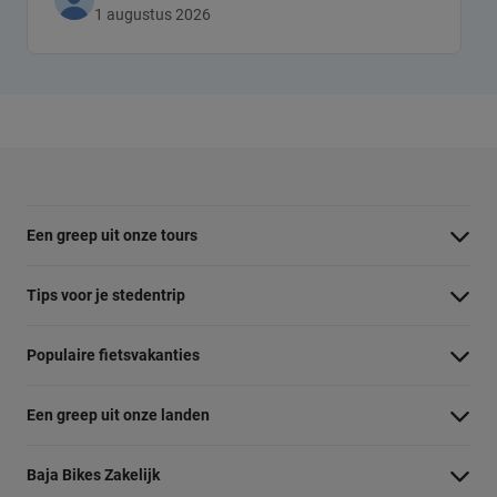
1 augustus 2026
Een greep uit onze tours
Barcelona Panorama tour
Tips voor je stedentrip
Dubai Highlights fietstour
Wat te doen in Amsterdam
Populaire fietsvakanties
Dublin fietstour
Wat te doen in Barcelona
Fietsvakantie Duitsland
Kaapstad Township tour
Een greep uit onze landen
Wat te doen in Berlijn
Fietsvakantie Frankrijk
Krakau Highlights fietstour
Belgie
Wat te doen in Boedapest
Baja Bikes Zakelijk
Fietsvakantie Italie
Lissabon tour