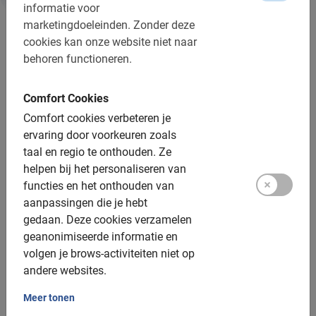
informatie voor
Informatie
marketingdoeleinden.
Zonder deze
cookies kan onze website niet naar
Belangrijk om te weten:
behoren functioneren.
Reserveren is verplicht
Comfort Cookies
Wijzigen of annuleren is gratis
Comfort cookies verbeteren je
ervaring door voorkeuren zoals
Ter plaatse, contant
taal en regio te onthouden.
Ze
Bij regen krijg je een poncho of mag je gratis
helpen bij het personaliseren van
verzetten of annuleren
functies en het onthouden van
aanpassingen die je hebt
Afstand: ca. 5.5 km
gedaan.
Deze cookies verzamelen
Toegankelijk voor alle fietsers
geanonimiseerde informatie en
volgen je brows-activiteiten niet op
Inclusief:
andere websites.
Meer tonen
Gebruik van de fiets