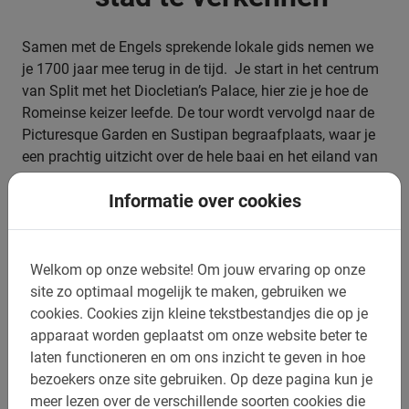
Samen met de Engels sprekende lokale gids nemen we
je 1700 jaar mee terug in de tijd. Je start in het centrum
van Split met het Diocletian’s Palace, hier zie je hoe de
Romeinse keizer leefde. De tour wordt vervolgd naar de
Picturesque Garden en Sustipan begraafplaats, waar je
een prachtig uitzicht over de hele baai en het eiland van
Split hebt.
Informatie over cookies
Let op: dit is een kleine stad en in het paleis is het niet
toegestaan om te fietsen. Echter is dit een highlight die je
absoluut niet mag missen. We zullen daarom van de
Welkom op onze website!
Om jouw ervaring op onze
fiets stappen en dit deel te voet doen. Daarnaast zijn de
site zo optimaal mogelijk te maken, gebruiken we
afstanden die je aflegt niet groot, omdat de stad nu
cookies.
Cookies zijn kleine tekstbestandjes die op je
eenmaal vrij klein is.
apparaat worden geplaatst om onze website beter te
laten functioneren en om ons inzicht te geven in hoe
bezoekers onze site gebruiken.
Op deze pagina kun je
meer lezen over de verschillende soorten cookies die