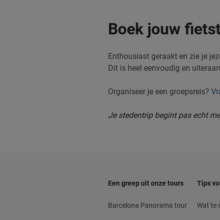
Boek jouw fiets
Enthousiast geraakt en zie je je
Dit is heel eenvoudig en uiteraa
Organiseer je een groepsreis?
Vr
Je stedentrip begint pas echt m
Een greep uit onze tours
Tips vo
Barcelona Panorama tour
Wat te