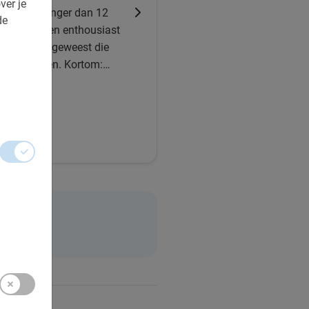
ver je
kinderen jonger dan 12
de
rtelde veel en enthousiast
 op plekken geweest die
adden gezien. Kortom:
2005