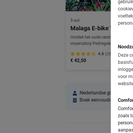
gebruik
cookiev
voettek
3 uur
persona
Malaga E-bike Tour
Ontdek het oude centrum, Castillo 
vissersdorp Pedregalejo en nog vee
Noodza
een relaxed tempo.
4.8
(289)
Deze co
€ 42,50
basisfu
inlogge
voor m
website
Nederlandse gidsen in M
Boek eenvoudig online
Comfor
Comfort
zoals t
person
aanpas