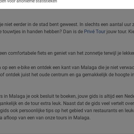
den voor anonieme statistieken
je niet eerder in de stad bent geweest. In slechts een aantal uur z
alle touwtjes in handen hebben? Dan is de
Privé Tour
jouw tour. Kie
en comfortabele fiets en geniet van het zonnetje terwijl je lekker
p een e-bike en ontdek een kant van Malaga die je niet verwach
, of ontdek juist het oude centrum en ga gemakkelijk de hoogte i
in Malaga je ook besluit te boeken, jouw gids is altijd een Nede
gankelijk en de tour extra leuk. Naast dat de gids veel vertelt o
 gids ook persoonlijke tips op het gebied van restaurants en leuk
na afloop van een van onze tours in Malaga.