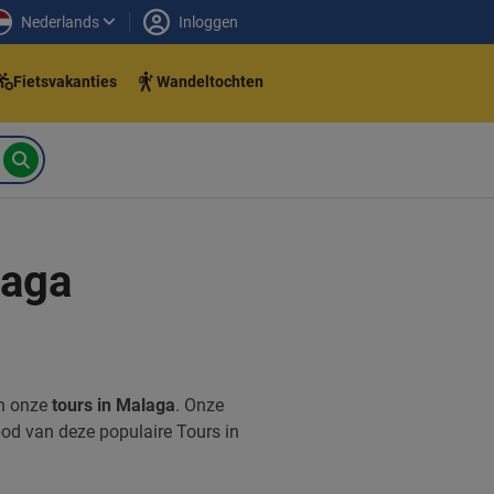
Nederlands
Inloggen
Fietsvakanties
Wandeltochten
laga
an onze
tours in Malaga
. Onze
nbod van deze populaire Tours in