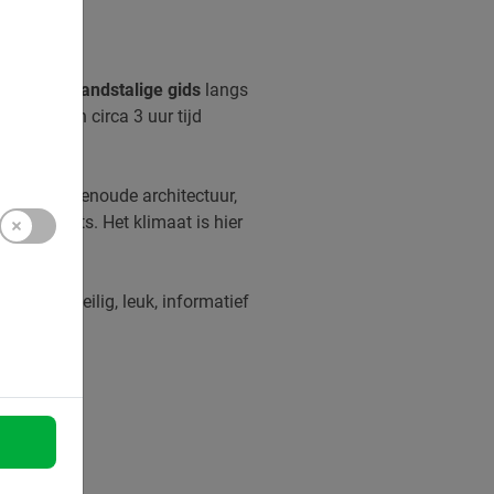
een
Nederlandstalige gids
langs
r fiets
je in circa 3 uur tijd
ieden. Eeuwenoude architectuur,
highlights. Het klimaat is hier
ids zijn veilig, leuk, informatief