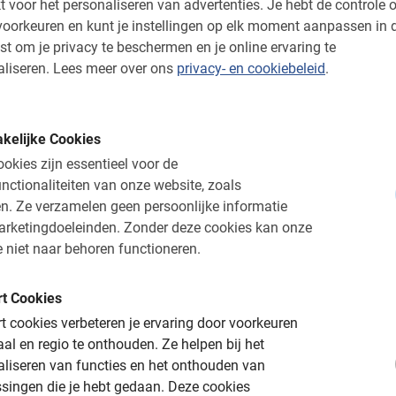
t voor het personaliseren van advertenties.
Je hebt de controle o
personen, waarvan 4 
oorkeuren en kunt je instellingen op elk moment aanpassen in 
jaar. Onze gids *** ve
st om je privacy te beschermen en je online ervaring te
over de stad. We zijn
liseren.
Lees meer over ons
privacy- en cookiebeleid
.
we anders zelf niet h
echt een aanrader!
de Gibralfaro, het oude
l meer op een e-bike! Fiets op
kelijke Cookies
Cecile ten Bokum
okies zijn essentieel voor de
29 april 2026
nctionaliteiten van onze website, zoals
n.
Ze verzamelen geen persoonlijke informatie
arketingdoeleinden.
Zonder deze cookies kan onze
 niet naar behoren functioneren.
alaga
Veilig, informatief en sportief
De beste tours sinds 
t Cookies
 cookies verbeteren je ervaring door voorkeuren
aal en regio te onthouden.
Ze helpen bij het
aliseren van functies en het onthouden van
singen die je hebt gedaan.
Deze cookies