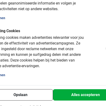
elen geanonimiseerde informatie en volgen je
 met gids
ctiviteiten niet op andere websites.
onen
 je alles over de geboortestad van Pablo Picasso. Je fietst met 
eze kustplaats. Wat kun je verwachten? Tijdens de
Highlights tou
s langs de belangrijkste bezienswaardigheden van Malaga.
ing Cookies
ng cookies maken advertenties relevanter voor jou
a del Sol heeft behalve heerlijke stranden ook veel cultuur te b
n de effectiviteit van advertentiecampagnes.
Ze
stad heeft het allemaal! Met onze fietstours kom je langs alle 
 ingesteld door reclame netwerken met onze
etsen is een waar genot.
mming en kunnen je surfgedrag delen met andere
aties.
Deze cookies helpen bij het bieden van
ronder voor meer informatie over onze tours. Onze excursies met g
e advertentie-ervaringen.
hikt voor iedereen.
onen
Opslaan
Alles accepteren