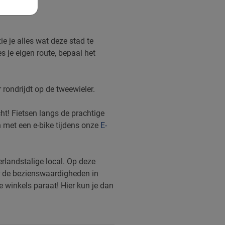
ie je alles wat deze stad te
s je eigen route, bepaal het
 rondrijdt op de tweewieler.
t! Fietsen langs de prachtige
n met een e-bike tijdens onze
E-
rlandstalige local. Op deze
ver de bezienswaardigheden in
e winkels paraat! Hier kun je dan