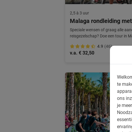
2,5 à 3 uur
Malaga rondleiding met
Speciale wensen of graag alle aan
reisgezelschap? Doe een tour in 
privégids.
4.9
(46)
v.a. € 32,50
Welkom
te mak
appara
ons inz
je meer
Noodza
essenti
ervari