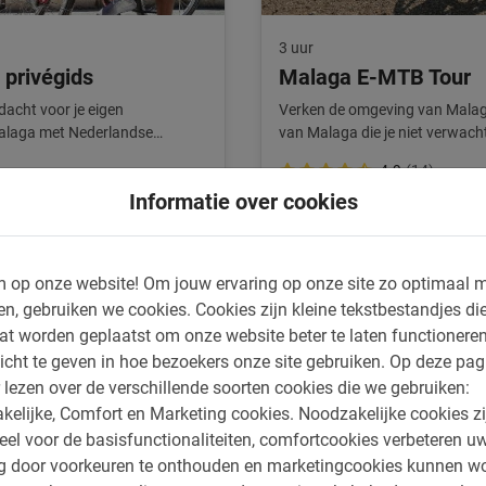
3 uur
 privégids
Malaga E-MTB Tour
dacht voor je eigen
Verken de omgeving van Malaga
Malaga met Nederlandse
van Malaga die je niet verwacht
natuur.
4.9
(14)
€ 66,-
Informatie over cookies
 op onze website!
Om jouw ervaring op onze site zo optimaal m
Heel goed
en, gebruiken we cookies.
Cookies zijn kleine tekstbestandjes die
at worden geplaatst om onze website beter te laten functionere
icht te geven in hoe bezoekers onze site gebruiken.
Op deze pag
 lezen over de verschillende soorten cookies die we gebruiken:
Dit is wat onze klanten le
kelijke, Comfort en Marketing cookies.
Noodzakelijke cookies zi
Malaga rondleiding m
eel voor de basisfunctionaliteiten, comfortcookies verbeteren u
ng door voorkeuren te onthouden en marketingcookies kunnen w
We hadden een privé 