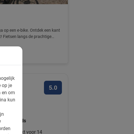
 op een e-bike. Ontdek een kant
! Fietsen langs de prachtige
ogelijk
 op je
5.0
n en om
ina kun
uk vinden
jn
et privégids
w
orden
tour geboekt voor 14