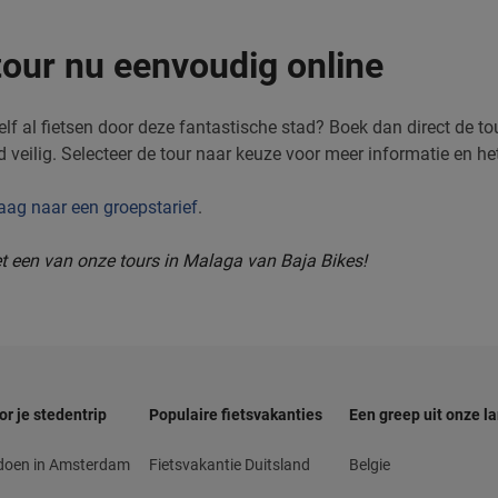
tour nu eenvoudig online
zelf al fietsen door deze fantastische stad? Boek dan direct de t
rd veilig. Selecteer de tour naar keuze voor meer informatie en 
aag naar een groepstarief
.
et een van onze tours in Malaga van Baja Bikes!
or je stedentrip
Populaire fietsvakanties
Een greep uit onze l
 doen in Amsterdam
Fietsvakantie Duitsland
Belgie