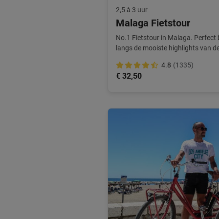
2,5 à 3 uur
Malaga Fietstour
No.1 Fietstour in Malaga. Perfect b
langs de mooiste highlights van d
topper!
4.8
(1335)
€ 32,50