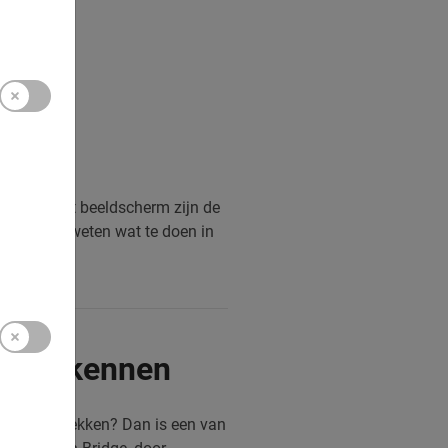
s. Vanaf het beeldscherm zijn de
r. Wil jij weten wat te doen in
 echt kennen
te voet ontdekken? Dan is een van