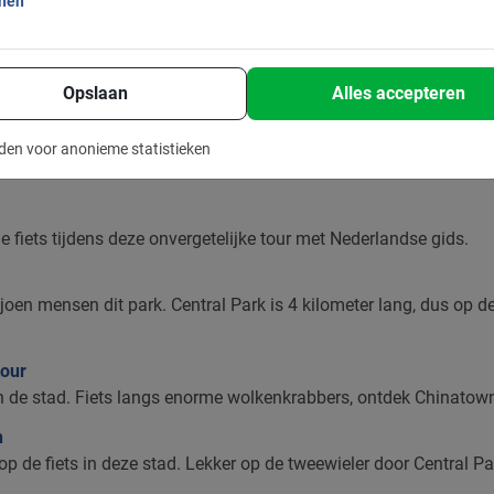
echt iets voor jou! Samen met een van onze gidsen fiets je over 
onen
ark. Je krijgt een goed beeld van hoe groot deze stad nou daadw
 hebben we de tours onderverdeeld in verschillende delen van d
Opslaan
Alles accepteren
, want er zijn er erg veel. The Empire State Building, Wall Stree
het Vrijheidsbeeld. Een stedentrip naar New York zit vol mooie pl
den voor anonieme statistieken
e fiets tijdens deze onvergetelijke tour met Nederlandse gids.
oen mensen dit park. Central Park is 4 kilometer lang, dus op de f
tour
 de stad. Fiets langs enorme wolkenkrabbers, ontdek Chinatown 
n
op de fiets in deze stad. Lekker op de tweewieler door Central Pa