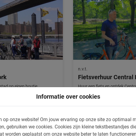
n.v.t.
ork
Fietsverhuur Central
e stad op eigen houtje
Huur een fiets en ontdek Centr
tdek the Big Apple.
enorme park in Manhattan is zo 
Informatie over cookies
de fiets.
4.4
(5)
v.a. $ 19,-
 op onze website!
Om jouw ervaring op onze site zo optimaal m
en, gebruiken we cookies.
Cookies zijn kleine tekstbestandjes die
at worden geplaatst om onze website beter te laten functionere