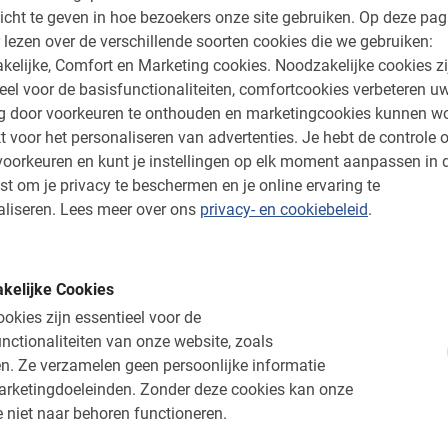
icht te geven in hoe bezoekers onze site gebruiken.
Op deze pag
5.0
 lezen over de verschillende soorten cookies die we gebruiken:
kelijke, Comfort en Marketing cookies.
Noodzakelijke cookies zi
eel voor de basisfunctionaliteiten, comfortcookies verbeteren u
vinden
ng door voorkeuren te onthouden en marketingcookies kunnen w
t voor het personaliseren van advertenties.
Je hebt de controle o
deren
oorkeuren en kunt je instellingen op elk moment aanpassen in 
s: ***. Hij kende alle
st om je privacy te beschermen en je online ervaring te
 en bezorgde ons een
liseren.
Lees meer over ons
privacy- en cookiebeleid
.
kelijke Cookies
okies zijn essentieel voor de
nctionaliteiten van onze website, zoals
n.
Ze verzamelen geen persoonlijke informatie
arketingdoeleinden.
Zonder deze cookies kan onze
 niet naar behoren functioneren.