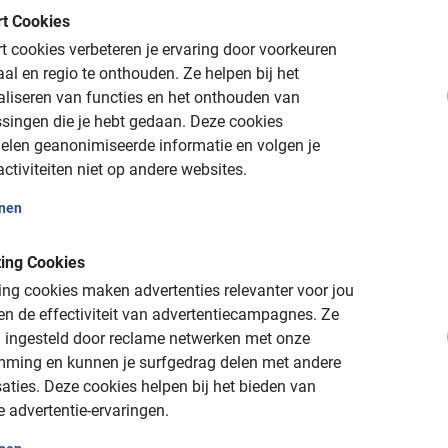
t Cookies
 York City
 cookies verbeteren je ervaring door voorkeuren
aal en regio te onthouden.
Ze helpen bij het
aliseren van functies en het onthouden van
singen die je hebt gedaan.
Deze cookies
elen geanonimiseerde informatie en volgen je
ctiviteiten niet op andere websites.
e, iedereen kent deze wereldstad uiteraard van televisie en film
onen
skyline wel bekend. In het echt zijn ze nog veel indrukwekkende
t Baja Bikes.
ing Cookies
ng cookies maken advertenties relevanter voor jou
n de effectiviteit van advertentiecampagnes.
Ze
 ingesteld door reclame netwerken met onze
in New York leer je de stad pas
mming en kunnen je surfgedrag delen met andere
aties.
Deze cookies helpen bij het bieden van
e advertentie-ervaringen.
r New York en wil je deze metropool graag met gids per fiets of 