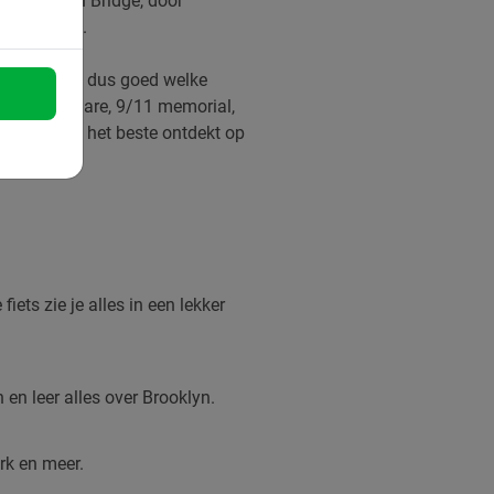
de Brooklyn Bridge, door
erkelijk is.
e stad. Kies dus goed welke
t, Times Square, 9/11 memorial,
ekjes die je het beste ontdekt op
iets zie je alles in een lekker
en leer alles over Brooklyn.
rk en meer.