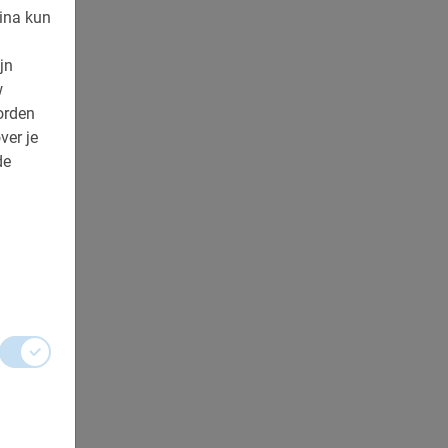
ina kun
jn
w
orden
ver je
de