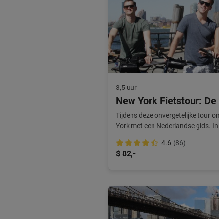
3,5 uur
New York Fietstour: De 
Tijdens deze onvergetelijke tour o
York met een Nederlandse gids. In 3
tempo van Central Park richting 
4.6
(86)
de leukste verhalen, waardoor je 
$ 82,-
wordt.