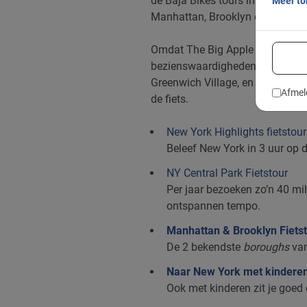
de Baja Bikes tours in New York 
Meer t
Manhattan, Brooklyn of Central P
Omdat The Big Apple zo groot is
bezienswaardigheden je wilt zien
Greenwich Village, en natuurlijk 
Afmel
de fiets.
New York Highlights fietstour
Beleef New York in 3 uur op d
NY Central Park Fietstour
Per jaar bezoeken zo’n 40 milj
ontspannen tempo.
Manhattan & Brooklyn Fiets
De 2 bekendste
boroughs
van
Naar New York met kindere
Ook met kinderen zit je goed 