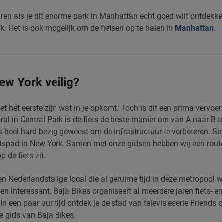
uren als je dit enorme park in Manhattan echt goed wilt ontdekken.
k. Het is ook mogelijk om de fietsen op te halen in
Manhattan
.
ew York veilig?
t het eerste zijn wat in je opkomt. Toch is dit een prima vervoer
ooral in Central Park is de fiets de beste manier om van A naar B t
s heel hard bezig geweest om de infrastructuur te verbeteren. Sin
spad in New York. Samen met onze gidsen hebben wij een route u
 de fiets zit.
een Nederlandstalige local die al geruime tijd in deze metropool 
en interessant. Baja Bikes organiseert al meerdere jaren fiets- 
 In een paar uur tijd ontdek je de stad van televisieserie Friends
e gids van Baja Bikes.