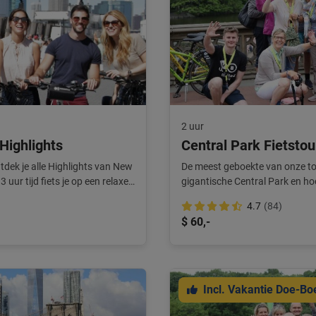
2 uur
Highlights
Central Park Fietsto
ntdek je alle Highlights van New
De meest geboekte van onze tou
 uur tijd fiets je op een relaxed
gigantische Central Park en hoo
dwars door Manhattan! Je hoort
geweldige park.
4.7
(84)
trip naar New York compleet
$ 60,-
Incl. Vakantie Doe-Bo