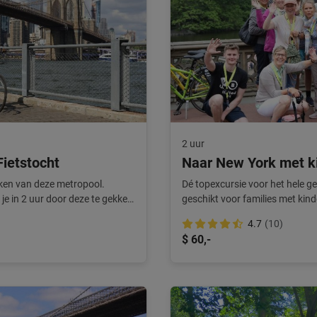
2 uur
ietstocht
Naar New York met k
jken van deze metropool.
Dé topexcursie voor het hele ge
 je in 2 uur door deze te gekke
geschikt voor families met kinde
Kinderkorting.
4.7
(10)
$ 60,-