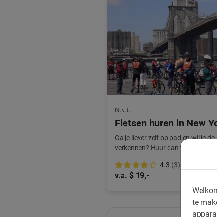
N.v.t.
Fietsen huren in New Y
Ga je liever zelf op pad en wil je d
verkennen? Huur dan fietsen en on
4.3
(3)
v.a. $ 19,-
Welkom
te mak
appara