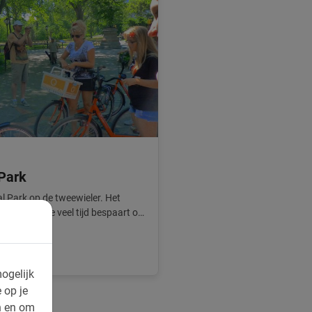
 Park
al Park op de tweewieler. Het
groot dat je veel tijd bespaart op
ogelijk
 op je
n en om