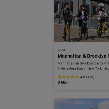
2 uur
Manhattan & Brooklyn F
Manhattan en Brooklyn zijn dé wi
Tijdens deze tour in New York fiets
boroughs.
4.6
(116)
$ 60,-