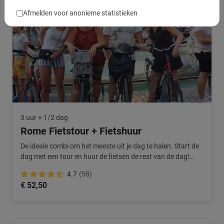
Afmelden voor anonieme statistieken
3 uur + 1/2 dag
Rome Fietstour + Fietshuur
De ideale combi om het meeste uit je dag te halen. Start de
dag met een tour en huur de fietsen de rest van de dag!
Extra voordelig.
4.7
(58)
€ 52,50