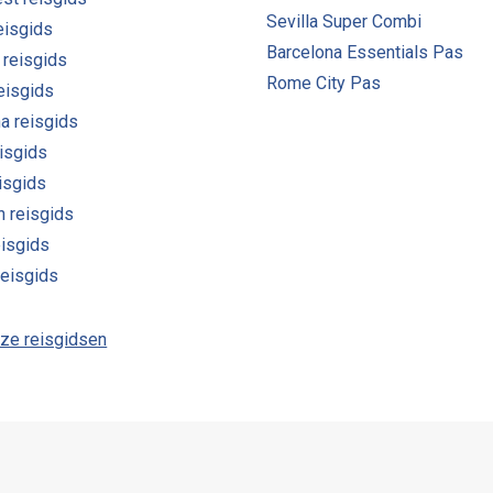
Sevilla Super Combi
eisgids
Barcelona Essentials Pas
 reisgids
Rome City Pas
reisgids
a reisgids
isgids
eisgids
n reisgids
eisgids
reisgids
nze reisgidsen