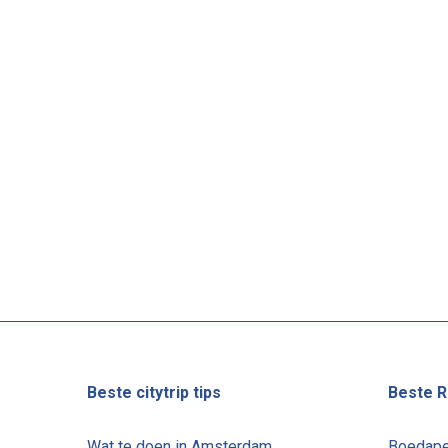
Beste citytrip tips
Beste R
Wat te doen in Amsterdam
Boedape