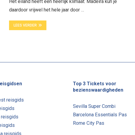
Het eiland heeft een heerlijk klimaat. Madeira kun je
daardoor vrijwel het hele jaar door …
LEES VERDER
eisgidsen
Top 3 Tickets voor
bezienswaardigheden
st reisgids
Sevilla Super Combi
eisgids
Barcelona Essentials Pas
 reisgids
Rome City Pas
reisgids
a reisgids