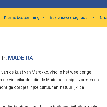
Kies je bestemming
Bezienswaardigheden
Onz
IP:
MADEIRA
 van de kust van Marokko, vind je het weelderige
an de vier eilanden die de Madeira-archipel vormen en
tige dorpjes, rijke cultuur en, natuurlijk, de
tuurliefhebbers, met tal van buitenactiviteiten zoals