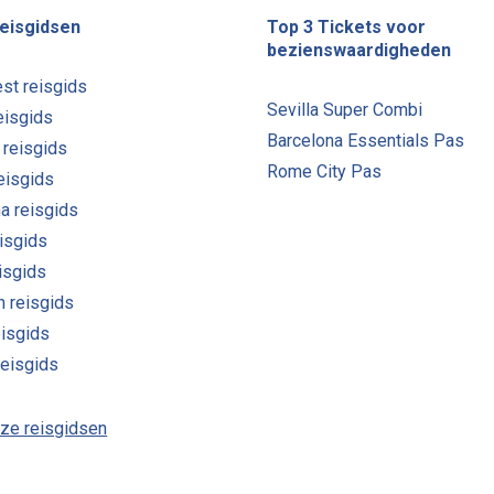
eisgidsen
Top 3 Tickets voor
bezienswaardigheden
st reisgids
Sevilla Super Combi
eisgids
Barcelona Essentials Pas
 reisgids
Rome City Pas
reisgids
a reisgids
isgids
eisgids
n reisgids
eisgids
reisgids
nze reisgidsen