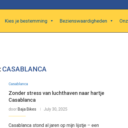
Kies je bestemming
Bezienswaardigheden
Onz
:
CASABLANCA
Casablanca
Zonder stress van luchthaven naar hartje
Casablanca
door
Baja Bikes
July 30, 2025
Casablanca stond al jaren op mijn lijstje – een