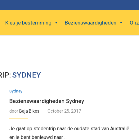
Kies je bestemming
Bezienswaardigheden
Onz
IP:
SYDNEY
Sydney
Bezienswaardigheden Sydney
door
Baja Bikes
October 25, 2017
Je gaat op stedentrip naar de oudste stad van Australië
en je bent benieuwd naar …