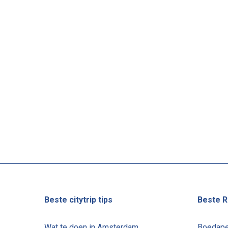
Beste citytrip tips
Beste R
Wat te doen in Amsterdam
Boedape