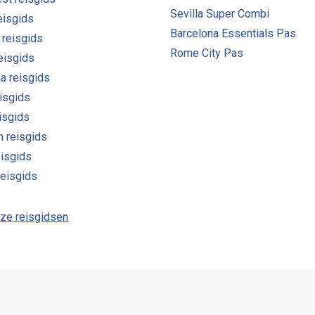
Sevilla Super Combi
eisgids
Barcelona Essentials Pas
 reisgids
Rome City Pas
reisgids
a reisgids
isgids
eisgids
n reisgids
eisgids
reisgids
nze reisgidsen