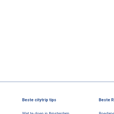
Beste citytrip tips
Beste R
Wat te doen in Amsterdam
Boedape