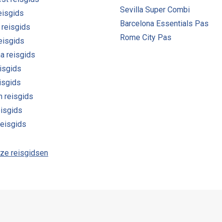
Sevilla Super Combi
eisgids
Barcelona Essentials Pas
 reisgids
Rome City Pas
reisgids
a reisgids
isgids
eisgids
n reisgids
eisgids
reisgids
nze reisgidsen