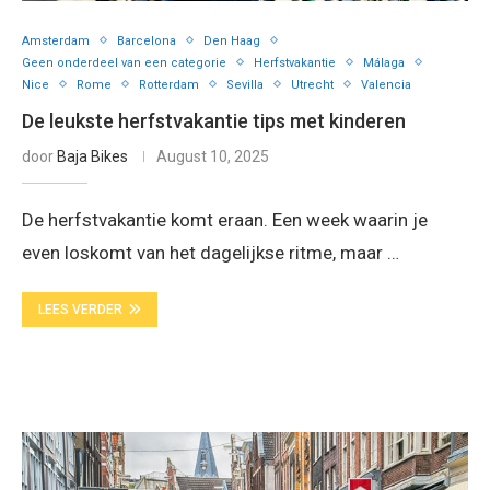
Amsterdam
Barcelona
Den Haag
Geen onderdeel van een categorie
Herfstvakantie
Málaga
Nice
Rome
Rotterdam
Sevilla
Utrecht
Valencia
De leukste herfstvakantie tips met kinderen
door
Baja Bikes
August 10, 2025
De herfstvakantie komt eraan. Een week waarin je
even loskomt van het dagelijkse ritme, maar …
LEES VERDER