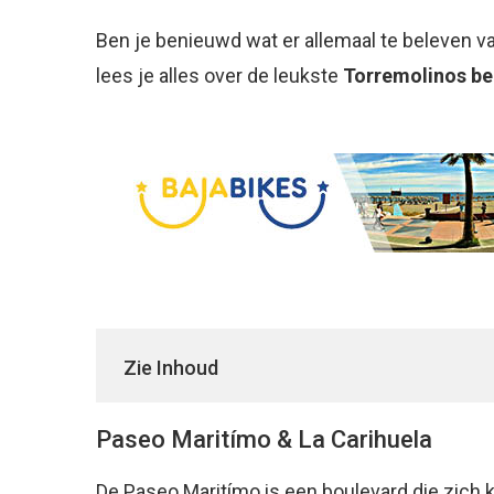
Ben je benieuwd wat er allemaal te beleven val
lees je alles over de leukste
Torremolinos b
Zie Inhoud
Paseo Maritímo & La Carihuela
De Paseo Maritímo is een boulevard die zich ki