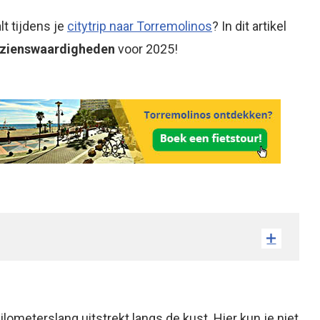
t tijdens je
citytrip naar Torremolinos
? In dit artikel
ezienswaardigheden
voor 2025!
lometerslang uitstrekt langs de kust. Hier kun je niet