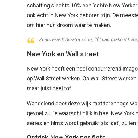
schatting slechts 10% een ‘echte New Yorker’
ook echt in New York geboren zijn. De mees
om hier hun droom waar te maken.
Zoals Frank Sinatra zong: ‘If I can make it here
New York en Wall street
New York heeft een heel concurrerend imago. 
op Wall Street werken. Op Wall Street werken i
maar juist heel tof.
Wandelend door deze wijk met torenhoge wolk
gevoel zul je waarschijnlijk in heel New Yor
series en films wordt gebruikt als ‘set’, zull
Ontdek New York per fiets