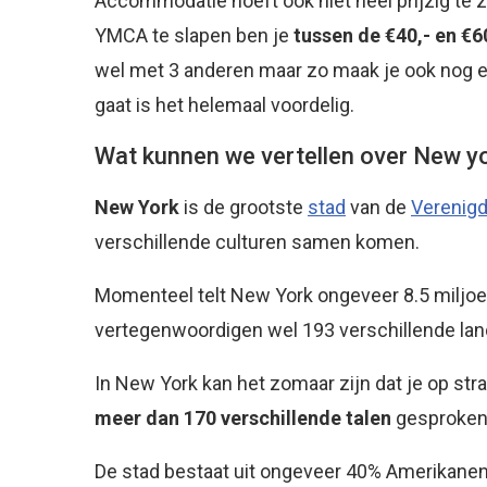
Accommodatie hoeft ook niet heel prijzig te zi
YMCA te slapen ben je
tussen de €40,- en €60
wel met 3 anderen maar zo maak je ook nog ee
gaat is het helemaal voordelig.
Wat kunnen we vertellen over New y
New York
is de grootste
stad
van de
Verenig
verschillende culturen samen komen.
Momenteel telt New York ongeveer 8.5 miljoe
vertegenwoordigen wel 193 verschillende lan
In New York kan het zomaar zijn dat je op straa
meer dan 170 verschillende talen
gesproken 
De stad bestaat uit ongeveer 40% Amerikanen