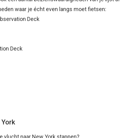
heden waar je écht even langs moet fietsen:
Observation Deck
ation Deck
w York
ste vlucht naar New York stappen?