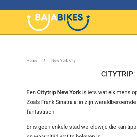
Home
New York City
CITYTRIP:
Een
Citytrip New York
is iets wat elk mens o
Zoals Frank Sinatra al in zijn wereldberoem
fantastisch.
Er is geen enkele stad wereldwijd die kan tip
en waar altijd wat te beleven is.