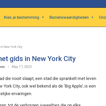
Kies je bestemming
Bezienswaardigheden
Onz
in New York City
et gids in New York City
ikes
May 17, 2023
ad die nooit slaapt, een stad die sprankelt met leven
 York City, ook wel bekend als de ‘Big Apple’, is een
lijke ervaringen.
en, tot de verborgen juweeltjes die op elke