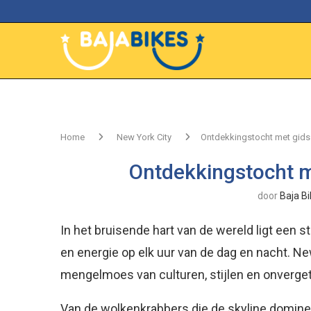
Home
New York City
Ontdekkingstocht met gids 
Ontdekkingstocht m
door
Baja B
In het bruisende hart van de wereld ligt een st
en energie op elk uur van de dag en nacht. New
mengelmoes van culturen, stijlen en onvergete
Van de wolkenkrabbers die de skyline dominer