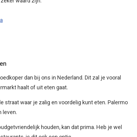
f zeker waard zijn:
a
ten
goedkoper dan bij ons in Nederland. Dit zal je vooral
arkt haalt of uit eten gaat.
e straat waar je zalig en voordelig kunt eten. Palermo
n leven.
r budgetvriendelijk houden, kan dat prima. Heb je wel
taurants, is dit ook een optie.