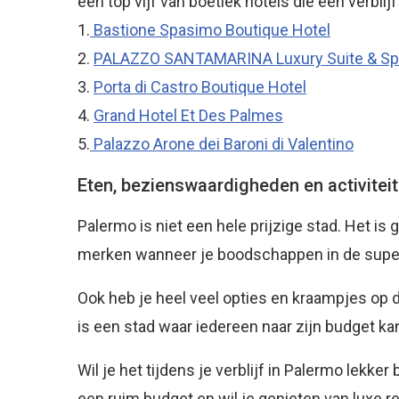
een top vijf van boetiek hotels die een verblij
1.
Bastione Spasimo Boutique Hotel
2.
PALAZZO SANTAMARINA Luxury Suite & Sp
3.
Porta di Castro Boutique Hotel
4.
Grand Hotel Et Des Palmes
5.
Palazzo Arone dei Baroni di Valentino
Eten, bezienswaardigheden en activitei
Palermo is niet een hele prijzige stad. Het is 
merken wanneer je boodschappen in de superm
Ook heb je heel veel opties en kraampjes op d
is een stad waar iedereen naar zijn budget ka
Wil je het tijdens je verblijf in Palermo lekke
een ruim budget en wil je genieten van luxe res