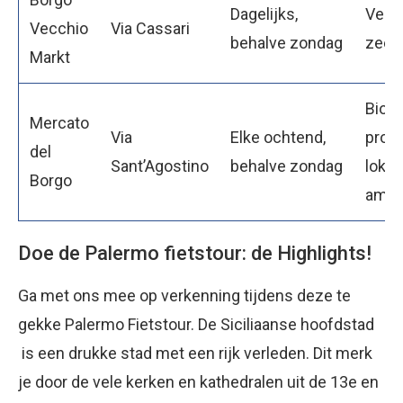
Dagelijks,
Verse
Vecchio
Via Cassari
behalve zondag
zeev
Markt
Biol
Mercato
Via
Elke ochtend,
prod
del
Sant’Agostino
behalve zondag
lokal
Borgo
amba
Doe de Palermo fietstour: de Highlights!
Ga met ons mee op verkenning tijdens deze te
gekke Palermo Fietstour. De Siciliaanse hoofdstad
is een drukke stad met een rijk verleden. Dit merk
je door de vele kerken en kathedralen uit de 13e en