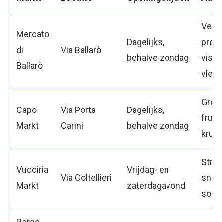
Vers
Mercato
Dagelijks,
prod
di
Via Ballarò
behalve zondag
vis,
Ballarò
vlee
Groe
Capo
Via Porta
Dagelijks,
fruit,
Markt
Carini
behalve zondag
krui
Straa
Vucciria
Vrijdag- en
Via Coltellieri
snac
Markt
zaterdagavond
souv
Borgo