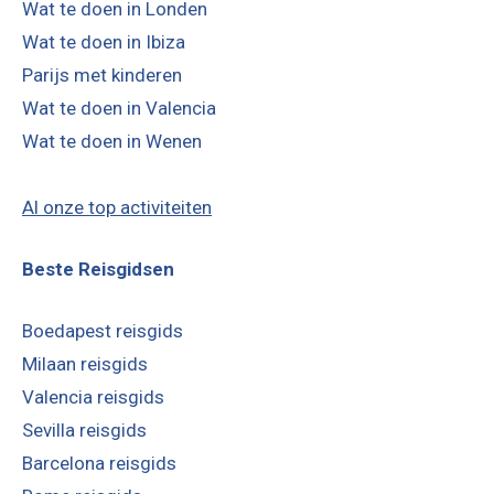
Porto
Igreja de São Francisco: de kerk van goud
door
Rutger
March 5, 2020
De Igreja de São Francisco is volgens ons niet de
mooiste van alle bezienswaardigheden van …
LEES VERDER