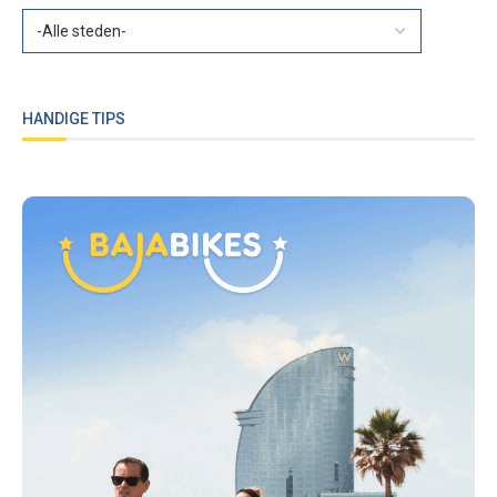
Rotterdam
Eurovisie Songfestival 2020 in Rotterdam
door
Rutger
March 12, 2020
Een van de grootste muziekevenementen ter wereld is
het Eurovisie Songfestival. Dankzij het geweldige
optreden …
LEES VERDER