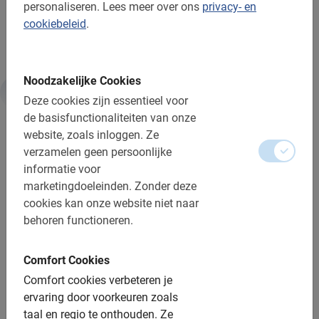
personaliseren.
Lees meer over ons
privacy- en
Met de Barcelona Fietstour van Baja Bikes voel je je
cookiebeleid
.
direct thuis!
Noodzakelijke Cookies
Deze cookies zijn essentieel voor
Informatie
de basisfunctionaliteiten van onze
website, zoals inloggen.
Ze
Belangrijk om te weten:
verzamelen geen persoonlijke
informatie voor
Reserveren is verplicht
marketingdoeleinden.
Zonder deze
cookies kan onze website niet naar
De betaling is vooraf via de website
behoren functioneren.
Gratis wijzigen of annuleren tot 24u vooraf
Comfort Cookies
Afstand: ca. 12-14 km
Comfort cookies verbeteren je
Toegankelijk voor alle fietsers
ervaring door voorkeuren zoals
taal en regio te onthouden.
Ze