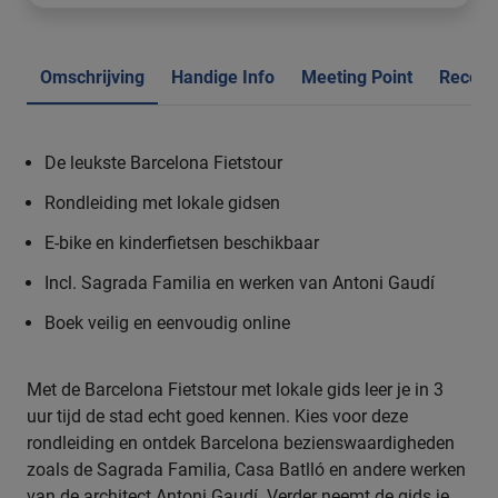
Omschrijving
Handige Info
Meeting Point
Recens
De leukste Barcelona Fietstour
Rondleiding met lokale gidsen
E-bike en kinderfietsen beschikbaar
Incl. Sagrada Familia en werken van Antoni Gaudí
Boek veilig en eenvoudig online
Met de Barcelona Fietstour met lokale gids leer je in 3
uur tijd de stad echt goed kennen. Kies voor deze
rondleiding en ontdek Barcelona bezienswaardigheden
zoals de Sagrada Familia, Casa Batlló en andere werken
van de architect Antoni Gaudí. Verder neemt de gids je