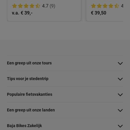
4.7
(9)
4.8
v.a. € 39,-
€ 39,50
Een greep uit onze tours
Barcelona Panorama tour
Tips voor je stedentrip
Dubai Highlights fietstour
Wat te doen in Amsterdam
Populaire fietsvakanties
Dublin fietstour
Wat te doen in Barcelona
Fietsvakantie Duitsland
Kaapstad Township tour
Een greep uit onze landen
Wat te doen in Berlijn
Fietsvakantie Frankrijk
Krakau Highlights fietstour
Belgie
Wat te doen in Boedapest
Baja Bikes Zakelijk
Fietsvakantie Italie
Lissabon tour