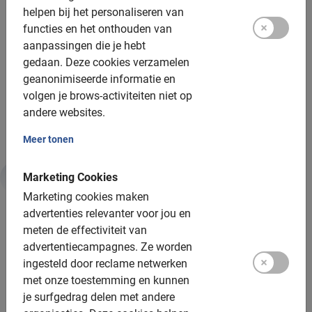
Inclusief:
helpen bij het personaliseren van
functies en het onthouden van
Gebruik van de fiets
aanpassingen die je hebt
De lokale gids
gedaan.
Deze cookies verzamelen
geanonimiseerde informatie en
Een top ervaring!
volgen je brows-activiteiten niet op
Fotomomenten
andere websites.
Meer tonen
Marketing Cookies
Extra opties
Marketing cookies maken
advertenties relevanter voor jou en
meten de effectiviteit van
Extra opties beschikbaar:
advertentiecampagnes.
Ze worden
ingesteld door reclame netwerken
E-bikes: beschikbaar, € 20 toeslag
met onze toestemming en kunnen
Helmen: beschikbaar
je surfgedrag delen met andere