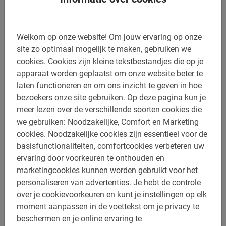
strand het beste is om te relaxen en welke lokale wijn je
bij welke gelegenheid drinkt. De populaire Barcelona
fietstour bespaart je daardoor tijd en zorgt ervoor dat je
Welkom op onze website!
Om jouw ervaring op onze
het maximale uit je stedentrip haalt.
site zo optimaal mogelijk te maken, gebruiken we
cookies.
Cookies zijn kleine tekstbestandjes die op je
De gidsen kennen de stad als geen ander. Je hoort dus
apparaat worden geplaatst om onze website beter te
bij elke bezienswaardigheid het verhaal dat erachter
laten functioneren en om ons inzicht te geven in hoe
schuilgaat. Uiteraard is er op elke plek genoeg tijd om
bezoekers onze site gebruiken.
Op deze pagina kun je
foto’s te maken.
meer lezen over de verschillende soorten cookies die
we gebruiken: Noodzakelijke, Comfort en Marketing
cookies.
Noodzakelijke cookies zijn essentieel voor de
basisfunctionaliteiten, comfortcookies verbeteren uw
Boek jouw Barcelona Fietstour nu
ervaring door voorkeuren te onthouden en
online
marketingcookies kunnen worden gebruikt voor het
personaliseren van advertenties.
Je hebt de controle
over je cookievoorkeuren en kunt je instellingen op elk
Enthousiast geraakt over deze excursie? De Barcelona
moment aanpassen in de voettekst om je privacy te
Fietstour boek je veilig en snel online.
beschermen en je online ervaring te