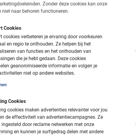
ijk de stad. Kies je eigen route!
arketingdoeleinden.
Zonder deze cookies kan onze
 niet naar behoren functioneren.
Brigitte De Olde
24 juli 2026
t Cookies
 cookies verbeteren je ervaring door voorkeuren
aal en regio te onthouden.
Ze helpen bij het
aliseren van functies en het onthouden van
 lokale gids
Veilig en informatief
De beste tours sinds 20
singen die je hebt gedaan.
Deze cookies
e
elen geanonimiseerde informatie en volgen je
ctiviteiten niet op andere websites.
onen
ing Cookies
ada: aanrader!
ng cookies maken advertenties relevanter voor jou
n de effectiviteit van advertentiecampagnes.
Ze
eweldige stad niet direct denken om te gaan fietsen in Granada. 
 ingesteld door reclame netwerken met onze
ste excursie lijkt. Dat is echter helemaal niet waar! Tijdens onz
mming en kunnen je surfgedrag delen met andere