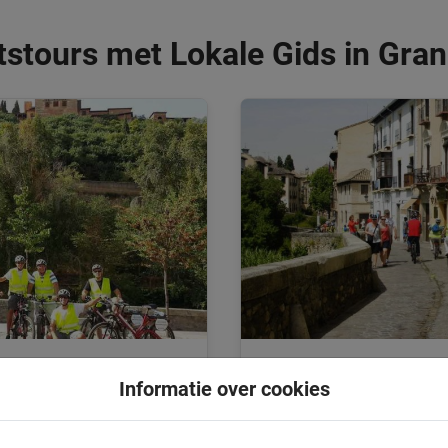
tstours met Lokale Gids in Gra
3 uur
Informatie over cookies
r
Granada Tapas Fietst
heden van de stad tijdens een
Geniet van heerlijke tapas tijd
omfortabele e-bike!
fietsen en eten, leuker kan een 