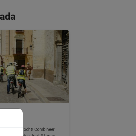
nada
ocht
ens deze fietstocht! Combineer
tour niet worden. Incl. 3 tapas