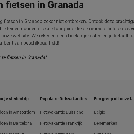
 fietsen in Granada
g fietsen in Granada zeker niet ontbreken. Ontdek deze prachtig
je leiden door een lokale tourguide die de mooiste fietsroutes v
p onze website. We rekenen geen boekingskosten en je betaalt pa
er bent van beschikbaarheid!
 te fietsen in Granada!
or je stedentrip
Populaire fietsvakanties
Een greep uit onze l
 doen in Amsterdam
Fietsvakantie Duitsland
Belgie
doen in Barcelona
Fietsvakantie Frankrijk
Denemarken