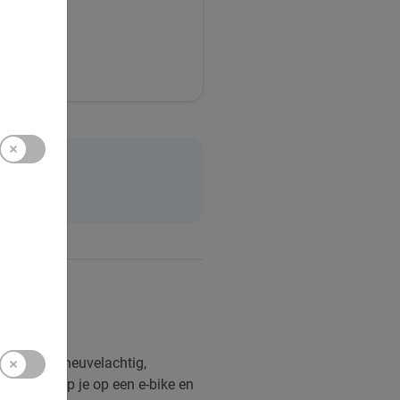
05
Het is erg heuvelachtig,
e tours stap je op een e-bike en