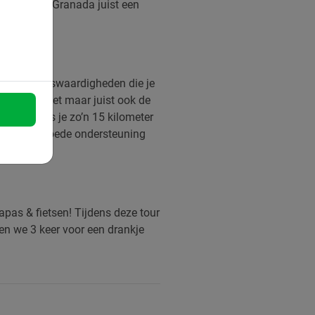
 fietsen in Granada juist een
s alle bezienswaardigheden die je
 de stad ziet maar juist ook de
tour fiets je zo’n 15 kilometer
at je een goede ondersteuning
apas & fietsen! Tijdens deze tour
en we 3 keer voor een drankje