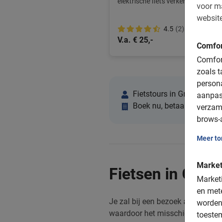
elektrische fiets verken je gemakkel
voor m
website
4.5
(2)
V.a. € 25,-
Comfor
Comfort
zoals t
person
Fietstours in Granada met
aanpas
Boek nu, betaal op locati
verzam
brows-a
Meer t
Market
Fietsen in Gran
Marketi
en mete
Je zal bij een bezoek aan deze g
worden
waardoor het misschien niet de be
toeste