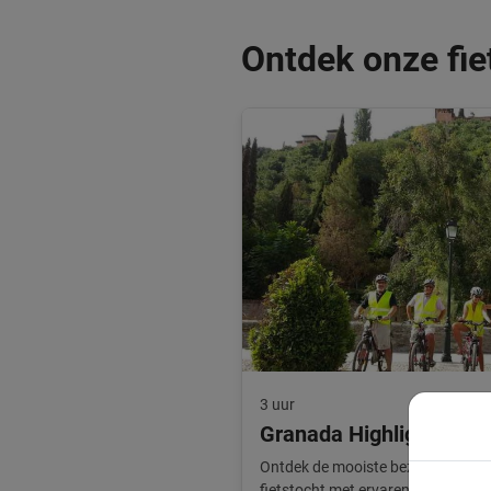
Ontdek onze fie
3 uur
Granada Highlights Tou
Ontdek de mooiste bezienswaardig
fietstocht met ervaren gids. Incl c