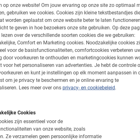
 op onze website!
Om jouw ervaring op onze site zo optimaal m
stops.
4.9
(22)
en, gebruiken we cookies.
Cookies zijn kleine tekstbestandjes die
V.a. € 70,-
at worden geplaatst om onze website beter te laten functionere
icht te geven in hoe bezoekers onze site gebruiken.
Op deze pag
 lezen over de verschillende soorten cookies die we gebruiken:
kelijke, Comfort en Marketing cookies.
Noodzakelijke cookies zi
Heel goed
eel voor de basisfunctionaliteiten, comfortcookies verbeteren u
ng door voorkeuren te onthouden en marketingcookies kunnen w
t voor het personaliseren van advertenties.
Je hebt de controle o
oorkeuren en kunt je instellingen op elk moment aanpassen in 
Dit is wat onze klanten le
st om je privacy te beschermen en je online ervaring te
liseren.
Lees meer over ons
privacy- en cookiebeleid
.
Granada Highlights T
We willen altijd zovee
zien. We hebben veel
kelijke Cookies
naar 1 dag later werd
okies zijn essentieel voor de
omstandigheden maar f
da
nctionaliteiten van onze website, zoals
kon.
& gezelschap. Op een
n.
Ze verzamelen geen persoonlijke informatie