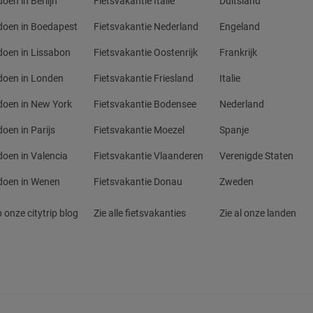
oen in Berlijn
Fietsvakantie Italie
Duitsland
doen in Boedapest
Fietsvakantie Nederland
Engeland
doen in Lissabon
Fietsvakantie Oostenrijk
Frankrijk
doen in Londen
Fietsvakantie Friesland
Italie
doen in New York
Fietsvakantie Bodensee
Nederland
doen in Parijs
Fietsvakantie Moezel
Spanje
doen in Valencia
Fietsvakantie Vlaanderen
Verenigde Staten
doen in Wenen
Fietsvakantie Donau
Zweden
 onze citytrip blog
Zie alle fietsvakanties
Zie al onze landen