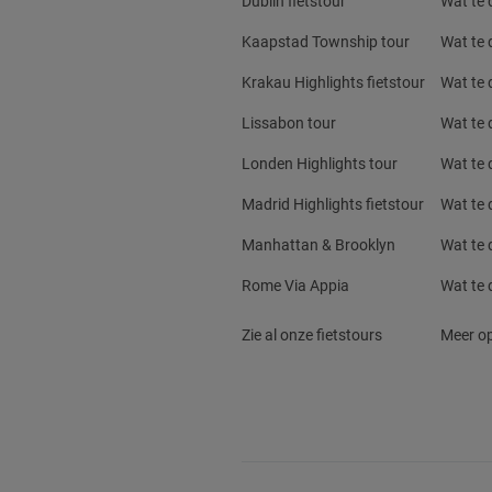
Dublin fietstour
Wat te d
Kaapstad Township tour
Wat te 
Krakau Highlights fietstour
Wat te 
Lissabon tour
Wat te 
Londen Highlights tour
Wat te 
Madrid Highlights fietstour
Wat te 
Manhattan & Brooklyn
Wat te 
Rome Via Appia
Wat te 
Zie al onze fietstours
Meer op