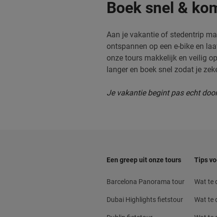
Boek snel & kom
Aan je vakantie of stedentrip ma
ontspannen op een e-bike en laat 
onze tours makkelijk en veilig o
langer en boek snel zodat je zek
Je vakantie begint pas echt door
Een greep uit onze tours
Tips vo
Barcelona Panorama tour
Wat te
Dubai Highlights fietstour
Wat te 