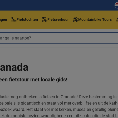
ngen
Fietstochten
Fietsverhuur
Mountainbike Tours
ranada
een fietstour met locale gids!
alusië mag ontbreken is fietsen in Granada! Deze bestemming i
 paleis is gigantisch en staat vol met overblijfselen uit de kath
 bezoek waard. Het staat vol met kerken, musea en gezellig plei
dek de mooiste bezienswaardigheden en uitzichten die de stad te