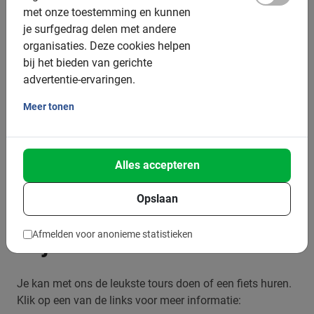
met onze toestemming en kunnen
je surfgedrag delen met andere
organisaties.
Deze cookies helpen
bij het bieden van gerichte
Fietstours in Palermo met lokale gids
advertentie-ervaringen.
Veilig en informatief
De beste tours sinds 2005
Meer tonen
Boek eenvoudig online
Alles accepteren
Opslaan
Fietsen in Palermo met
Afmelden voor anonieme statistieken
Baja Bikes
Je kan met ons de leukste tours doen of een fiets huren.
Klik op een van de links voor meer informatie: