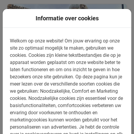
Informatie over cookies
Welkom op onze website!
Om jouw ervaring op onze
site zo optimaal mogelijk te maken, gebruiken we
cookies.
Cookies zijn kleine tekstbestandjes die op je
apparaat worden geplaatst om onze website beter te
laten functioneren en om ons inzicht te geven in hoe
bezoekers onze site gebruiken.
Op deze pagina kun je
meer lezen over de verschillende soorten cookies die
3 uur
we gebruiken: Noodzakelijke, Comfort en Marketing
Palermo Fietstour: de Highlights
cookies.
Noodzakelijke cookies zijn essentieel voor de
In 3 uur alle highlights die je niet mag missen! Fietsen in
basisfunctionaliteiten, comfortcookies verbeteren uw
Palermo maakt je stedentrip compleet. Boek nu!
ervaring door voorkeuren te onthouden en
4.9
(62)
marketingcookies kunnen worden gebruikt voor het
€ 47,-
personaliseren van advertenties.
Je hebt de controle