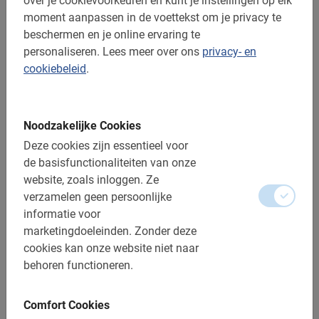
over je cookievoorkeuren en kunt je instellingen op elk
moment aanpassen in de voettekst om je privacy te
beschermen en je online ervaring te
personaliseren.
Lees meer over ons
privacy- en
cookiebeleid
.
Noodzakelijke Cookies
Deze cookies zijn essentieel voor
de basisfunctionaliteiten van onze
website, zoals inloggen.
Ze
verzamelen geen persoonlijke
informatie voor
3 uur
marketingdoeleinden.
Zonder deze
Palermo Prive Fietstour
cookies kan onze website niet naar
Fietsen met je eigen reisgezelschap? Kies voor een
behoren functioneren.
privégids en fiets met je eigen gids door de stad! Unieke,
persoonlijke tour.
Comfort Cookies
V.a. € 55,-