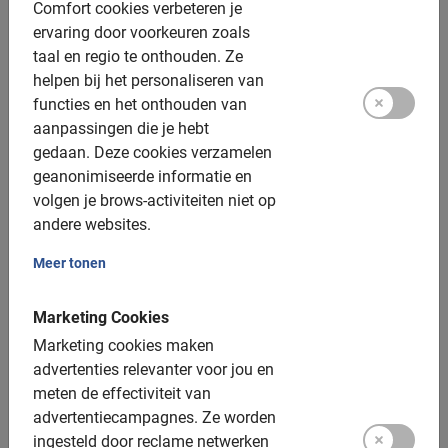
Comfort cookies verbeteren je
ervaring door voorkeuren zoals
taal en regio te onthouden.
Ze
helpen bij het personaliseren van
Heel goed
functies en het onthouden van
5.0
aanpassingen die je hebt
gedaan.
Deze cookies verzamelen
Dit is wat onze klanten leuk vinden
geanonimiseerde informatie en
volgen je brows-activiteiten niet op
Palermo Fietstour: de Highlights
andere websites.
Antonio was een geweldige kerel, vol
Meer tonen
informatie en leuke weetjes!
Marketing Cookies
Marketing cookies maken
advertenties relevanter voor jou en
meten de effectiviteit van
Marga Groot Zwaaftink
advertentiecampagnes.
Ze worden
9 juli 2026
ingesteld door reclame netwerken