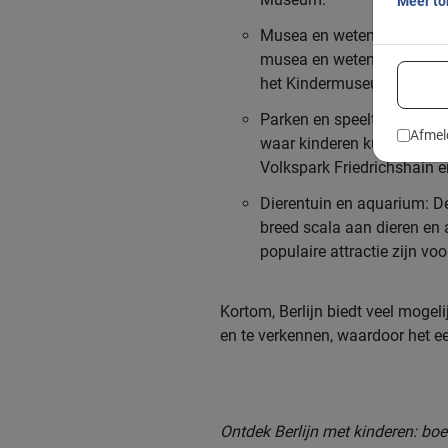
Meer t
Musea en wetenschapscen
musea en wetenschapscentr
het Kindermuseum en het
Parken en speeltuinen:
de s
Afmel
waar kinderen kunnen spel
Volkspark Friedrichshain 
Dierentuin en aquarium:
De
breed scala aan dieren en
populaire attractie zijn vo
Kortom, Berlijn biedt veel mogeli
en te verkennen, waardoor het e
Ontdek Berlijn met kinderen: boe