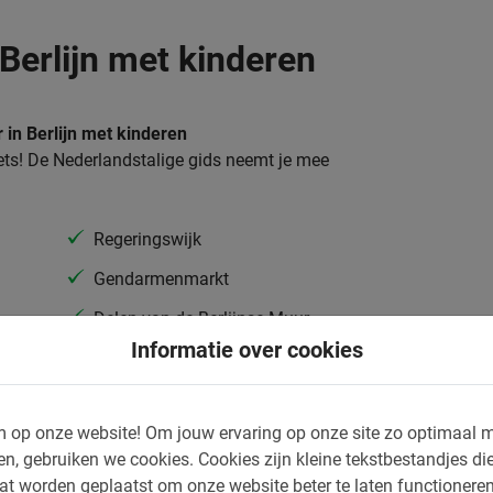
 Berlijn met kinderen
ur in Berlijn met kinderen
fiets! De Nederlandstalige gids neemt je mee
Regeringswijk
Gendarmenmarkt
Delen van de Berlijnse Muur
Informatie over cookies
Prenzlauerberg
DR
En nog veel meer..
 op onze website!
Om jouw ervaring op onze site zo optimaal m
en, gebruiken we cookies.
Cookies zijn kleine tekstbestandjes die
at worden geplaatst om onze website beter te laten functionere
 perfecte vervoermiddel voor sightseeing. In een