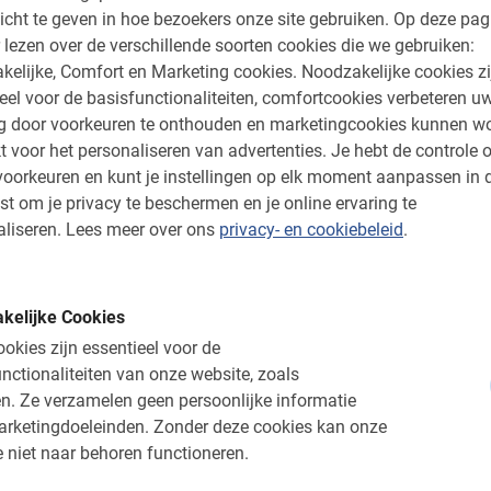
icht te geven in hoe bezoekers onze site gebruiken.
Op deze pag
le wereldberoemde bezienswaardigheden die de
 lezen over de verschillende soorten cookies die we gebruiken:
eer in minder tijd! Wanneer je kiest voor deze
kelijke, Comfort en Marketing cookies.
Noodzakelijke cookies zi
n bij andere gezinnen. Mochten geen andere
eel voor de basisfunctionaliteiten, comfortcookies verbeteren u
dan fiets je mee met de highlights tour. De
ng door voorkeuren te onthouden en marketingcookies kunnen w
n fietstour ook voor jonge stedentrippers dé
t voor het personaliseren van advertenties.
Je hebt de controle o
n. Lekker actief zijn zonder moe te worden,
oorkeuren en kunt je instellingen op elk moment aanpassen in 
dse tourgids en tijdens een van de stops op
st om je privacy te beschermen en je online ervaring te
r of de Berlijnse Muur op de achtergrond.
liseren.
Lees meer over ons
privacy- en cookiebeleid
.
lights Fietstour
door de ANWB verkozen tot
 excursies in Berlijn!
milies met kinderen in dezelfde groep te
kelijke Cookies
aal aanpassen op de gezinnen. De tour is
okies zijn essentieel voor de
s Fietstour
en kan worden gecombineerd met
nctionaliteiten van onze website, zoals
veerd.
n.
Ze verzamelen geen persoonlijke informatie
arketingdoeleinden.
Zonder deze cookies kan onze
 niet naar behoren functioneren.