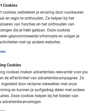
lijke fietstour
t Cookies
 cookies verbeteren je ervaring door voorkeuren
dan kan dit eenvoudig en veilig via het
aal en regio te onthouden.
Ze helpen bij het
Waar wacht je nog op?
De fiets is inclusief
.
aliseren van functies en het onthouden van
singen die je hebt gedaan.
Deze cookies
elen geanonimiseerde informatie en volgen je
ctiviteiten niet op andere websites.
n aanrader met kinderen?
onen
 met kinderen te bezoeken vanwege de vele
ing Cookies
ieve ervaringen die de stad te bieden heeft.
ng cookies maken advertenties relevanter voor jou
 waarom Berlijn met kinderen een goed idee
n de effectiviteit van advertentiecampagnes.
Ze
 ingesteld door reclame netwerken met onze
mming en kunnen je surfgedrag delen met andere
igheden:
Berlijn heeft een rijke geschiedenis
aties.
Deze cookies helpen bij het bieden van
rvaringen voor kinderen, waaronder een
e advertentie-ervaringen.
ur, Checkpoint Charlie en het Joods