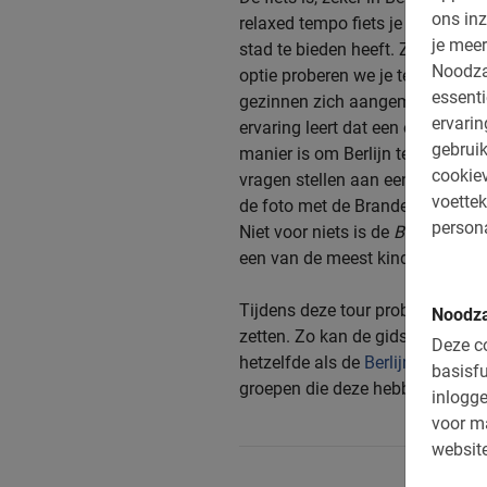
ons inz
relaxed tempo fiets je langs al
je meer
stad te bieden heeft. Zo zie je m
Noodza
optie proberen we je te plaatse
essenti
gezinnen zich aangemeld hebben 
ervari
ervaring leert dat een ontspanne
gebruik
manier is om Berlijn te ontdekke
cookiev
vragen stellen aan een Nederlan
voettek
de foto met de Brandenburger To
persona
Niet voor niets is de
Berlijn High
een van de meest kindvriendelijke
Tijdens deze tour proberen we fa
Noodza
zetten. Zo kan de gids zijn verh
Deze co
hetzelfde als de
Berlijn Highlight
basisfu
groepen die deze hebben gereser
inlogge
voor m
website