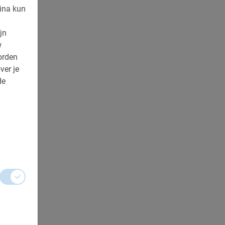
ina kun
jn
w
orden
ver je
de