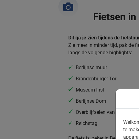
Fietsen in
Dit ga je zien tijdens de fietsto
Zie meer in minder tijd, pak de 
langs de volgende highlights:
Berlijnse muur
Brandenburger Tor
Museum Insl
Berlijnse Dom
Overblijfselen van 40 jaar D
Welkom
Reichstag
te mak
appara
De fiets is, zeker in Berlijn, het