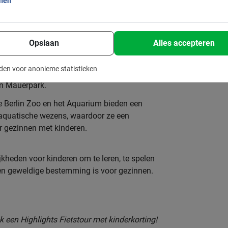
onen
tra:
Berlijn heeft een aantal uitstekende
a die geschikt zijn voor kinderen, zoals
 Deutsches Technikmuseum.
Opslaan
Alles accepteren
tad heeft veel groene ruimtes en parken
den voor anonieme statistieken
en en ontspannen, zoals Tiergarten,
en Mauerpark.
 Berlin Zoo en het Aquarium bieden een
 aquatische wezens, waardoor ze een
or gezinnen met kinderen.
jkheden voor kinderen om te leren, te spelen
en geweldige bestemming is voor gezinnen.
k een Highlights Fietstour met kinderkorting!