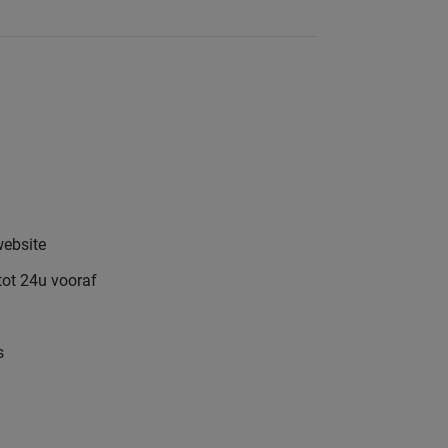
website
tot 24u vooraf
s