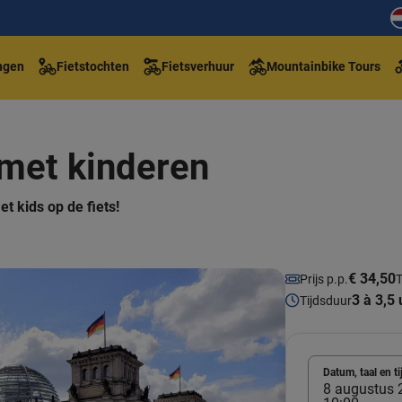
ngen
Fietstochten
Fietsverhuur
Mountainbike Tours
 met kinderen
t kids op de fiets!
€ 34,50
Prijs p.p.
T
3 à 3,5 
Tijdsduur
Datum, taal en ti
8 augustus 2