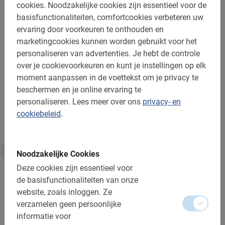
cookies.
Noodzakelijke cookies zijn essentieel voor de
in Praag te boeken. Je doet dit door rechts bovenaan op
basisfunctionaliteiten, comfortcookies verbeteren uw
deze pagina de gewenste datum te kiezen en dan op
ervaring door voorkeuren te onthouden en
“Reserveer nu” te klikken. Direct na de boeking ontvang
marketingcookies kunnen worden gebruikt voor het
je een mail met de bevestiging. Hierin staat ook alle
personaliseren van advertenties.
Je hebt de controle
belangrijke informatie die je nodig hebt voor en tijdens je
over je cookievoorkeuren en kunt je instellingen op elk
rondleiding, dus bewaar de mail goed.
moment aanpassen in de voettekst om je privacy te
beschermen en je online ervaring te
Met de fietstour door Praag ben je verzekerd van een
personaliseren.
Lees meer over ons
privacy- en
uitstekende stad van je stedentrip!
cookiebeleid
.
Noodzakelijke Cookies
Informatie
Deze cookies zijn essentieel voor
de basisfunctionaliteiten van onze
website, zoals inloggen.
Ze
Belangrijk om te weten:
verzamelen geen persoonlijke
informatie voor
Reserveren is verplicht