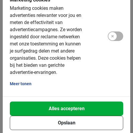
Kinderfietsen: ja, verschillende maten
Marketing cookies maken
advertenties relevanter voor jou en
Kinderzitjes: tot 22 kilo, achterop
meten de effectiviteit van
Tag a long: ja
advertentiecampagnes.
Ze worden
ingesteld door reclame netwerken
Tandems: niet beschikbaar
met onze toestemming en kunnen
Elektrische fiets: niet beschikbaar
je surfgedrag delen met andere
organisaties.
Deze cookies helpen
Helm: beschikbaar
bij het bieden van gerichte
advertentie-ervaringen.
Groepsgrootte:
Meer tonen
Boekbaar voor groepen van: 2 tot 200 deelnemers
Gemiddelde groepsgrootte: 15 deelnemers
Alles accepteren
Minimum aantal: 2 deelnemers
Bij grotere groepen zetten we meer gidsen in
Opslaan