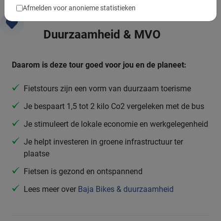
Afmelden voor anonieme statistieken
Duurzaamheid & MVO
Daarom is deze tour goed voor jou en de planeet:
Fietstours zijn een vorm van duurzaam toerisme
Je bespaart 1,5 tot 2 kilo Co2 vergeleken met de bus
Je stimuleert de lokale economie en werkgelegenheid
Je helpt investeren in groene infrastructuur ter
plaatse
Fietsen is gezond en ontspannend
Lees meer over
Baja Bikes & duurzaamheid