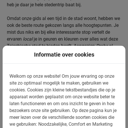
heb je daar je hele stedentrip baat bij.
Omdat onze gids al een tijd in de stad woont, hebben we
ook de beste route gekozen langs alle hoogtepunten. Je
mist dus niks en bij elke interessante stop vertelt de
ervaren
local
je in geuren en kleuren over alles wat deze
Tsjechische stad te bieden heeft. Aangezien
Praha
al
eeuwenlang een belangrijk centrum in de regio is, zijn er
Informatie over cookies
veel interessante verhalen te vertellen over elke hoek van
de stad. Na afloop heb je echt het gevoel deze Parel aan
de Moldau te kennen.
Welkom op onze website!
Om jouw ervaring op onze
site zo optimaal mogelijk te maken, gebruiken we
cookies.
Cookies zijn kleine tekstbestandjes die op je
apparaat worden geplaatst om onze website beter te
Boek nu eenvoudig online
laten functioneren en om ons inzicht te geven in hoe
bezoekers onze site gebruiken.
Op deze pagina kun je
meer lezen over de verschillende soorten cookies die
Om er zeker van te zijn dat er een fiets voor je klaarstaat
we gebruiken: Noodzakelijke, Comfort en Marketing
raden we je aan om eenvoudig en snel online je fietstour