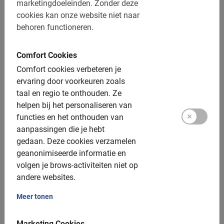
marketingdoeleinden.
Zonder deze
De betaling is vooraf via de website
cookies kan onze website niet naar
behoren functioneren.
Gratis wijzigen of annuleren tot 24u vooraf
Een helm is verplicht onder de 18 jaar
Comfort Cookies
Afstand: ca. 8-10 km
Comfort cookies verbeteren je
ervaring door voorkeuren zoals
Toegankelijk voor alle fietsers
taal en regio te onthouden.
Ze
helpen bij het personaliseren van
Inclusief:
functies en het onthouden van
aanpassingen die je hebt
Gebruik van de fiets
gedaan.
Deze cookies verzamelen
De Nederlandse gids
geanonimiseerde informatie en
volgen je brows-activiteiten niet op
Een top ervaring!
andere websites.
Fotomomenten
Meer tonen
Extra opties:
Marketing Cookies