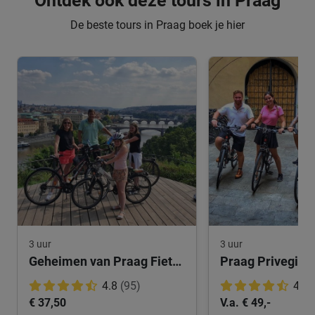
Ontdek ook deze tours in Praag
De beste tours in Praag boek je hier
3 uur
3 uur
Geheimen van Praag Fietstocht
Praag Privegids 
4.8
(95)
4.9
€ 37,50
V.a. € 49,-