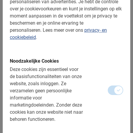
Ron, 23 maart 2026
personaliseren van advertenties.
Je hebt de controle
Breda, Highlights Tour
over je cookievoorkeuren en kunt je instellingen op elk
Mooie tocht door Breda gehad, *** was een geweldige gids!
moment aanpassen in de voettekst om je privacy te
Zeker aan te bevelen!
beschermen en je online ervaring te
personaliseren.
Lees meer over ons
privacy- en
Jolande, 20 maart 2026
cookiebeleid
.
Budapest, Highlights Tour
We waren met een groepje van 10 vrienden en hebben een
fantastische fietstour gehad. De Hongaarse gids (helaas
even zijn naam vergeten) sprak erg goed Nederlands en
Noodzakelijke Cookies
heeft ons echt verrast met zijn kennis en prettige tour. Echte
Deze cookies zijn essentieel voor
aanrader en zeker complimenten aan onze gids!
de basisfunctionaliteiten van onze
Groepje *** en vrienden.
website, zoals inloggen.
Ze
verzamelen geen persoonlijke
Diana, 17 maart 2026
informatie voor
Sevilla, Highlights Tour
marketingdoeleinden.
Zonder deze
Fijne zaak met vriendelijke (nederlands) personeel, Namen
cookies kan onze website niet naar
ook de tijd/moeite om de dingen/tips over de omgeving te
behoren functioneren.
vertellen.
Monique, 14 maart 2026