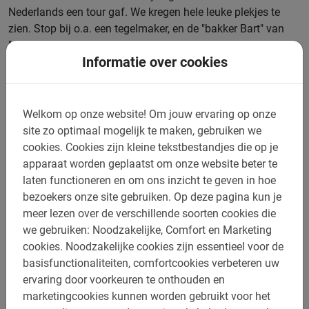
Nederlands een tour gaf. We kregen hele leuke plekjes te
zien. Stop bij o.a. een tegelmaker, en de "bakker Bart" van
Marrachech . Plekjes waar je normaal zelf nooit zou komen.
Informatie over cookies
Echt een aanrader!
Margriet, 29 maart 2026
Paris, Highlights Tour
Welkom op onze website!
Om jouw ervaring op onze
Een fantastische tour langs de bijzondere plekken in Parijs!
site zo optimaal mogelijk te maken, gebruiken we
Relaxed en een gezellige mooie uitleg van gids ***. Zéker de
cookies.
Cookies zijn kleine tekstbestandjes die op je
moeite waard!
apparaat worden geplaatst om onze website beter te
Kees, 26 maart 2026
laten functioneren en om ons inzicht te geven in hoe
Malaga, E-bike Tour
bezoekers onze site gebruiken.
Op deze pagina kun je
Wij hebben een ebike tour gereden in Malaga met een
meer lezen over de verschillende soorten cookies die
Nederlandse gids. Prima tour qua inspanning en lengte. De
we gebruiken: Noodzakelijke, Comfort en Marketing
Nederlandse gids ws terzake kundig en wist veel te vertellen
cookies.
Noodzakelijke cookies zijn essentieel voor de
over Malaga, lokale gebruiken en de omgeving. Was zeer
basisfunctionaliteiten, comfortcookies verbeteren uw
vriendelijk en attent. De elektrische fietsen bevielen prima en
ervaring door voorkeuren te onthouden en
waren gemakkelijk in gebruik.
marketingcookies kunnen worden gebruikt voor het