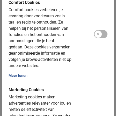
Comfort Cookies
Athene, Highlights Tour
Hele leuke tour gehad met ***. Ze wist veel en had boeiende
Comfort cookies verbeteren je
verhalen. Petje af voor deze 20-jarige stagiaire.
ervaring door voorkeuren zoals
taal en regio te onthouden.
Ze
Reinout, 11 maart 2026
helpen bij het personaliseren van
Berlijn, Highlights Tour
functies en het onthouden van
Super gids en uitleg eerste maal Baja bikes, maar zal niet de
aanpassingen die je hebt
laatste x zijn!
gedaan.
Deze cookies verzamelen
Martin, 8 maart 2026
geanonimiseerde informatie en
Gent, Highlights Tour
volgen je brows-activiteiten niet op
*** heeft ons (groep van 5) een leuke toer gegeven door
andere websites.
Gent. Weet veel te vertellen. De toer gaat niet door het
centrum met alle hotspots maar daar meer omheen i.c.m.
Meer tonen
kunst e.d.
De mountainbikes waren in zeer goede staat. Erg goed
Marketing Cookies
bevallen.
Marketing cookies maken
Willem, 5 maart 2026
advertenties relevanter voor jou en
Barcelona, Highlights Tour
meten de effectiviteit van
Hele leuke tour gehad met *** als gids. Hij kon veel vertellen
advertentiecampagnes.
Ze worden