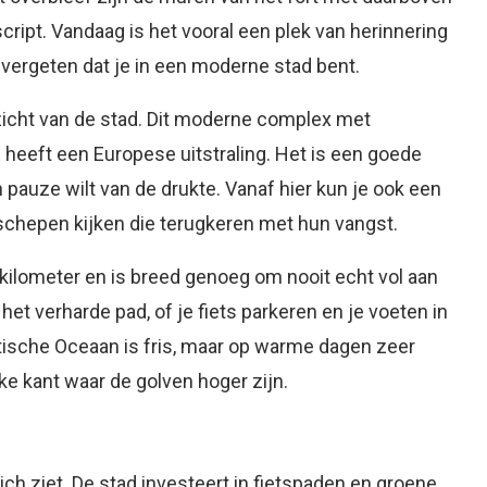
script. Vandaag is het vooral een plek van herinnering
t vergeten dat je in een moderne stad bent.
zicht van de stad. Dit moderne complex met
heeft een Europese uitstraling. Het is een goede
n pauze wilt van de drukte. Vanaf hier kun je ook een
chepen kijken die terugkeren met hun vangst.
0 kilometer en is breed genoeg om nooit echt vol aan
 het verharde pad, of je fiets parkeren en je voeten in
tische Oceaan is fris, maar op warme dagen zeer
jke kant waar de golven hoger zijn.
ich ziet. De stad investeert in fietspaden en groene