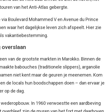
touren van het Anti-Atlas gebergte.
oute via Boulevard Mohammed V en Avenue du Prince
nen waar het dagelijkse leven zich afspeelt. Hier zie
 als vakantiebestemming.
g overslaan
een van de grootste markten in Marokko. Binnen de
maakte babouches (traditionele slippers), arganolie
de namen niet kent maar de geuren je meenemen. Kom
en de locals hun boodschappen doen – dan ervaar je
er op de dag.
an wederopbouw. In 1960 verwoestte een aardbeving
 overbleef zijn de muren van het fort met daarboven