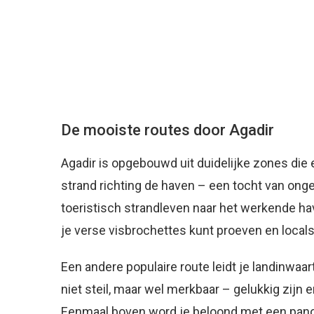
De mooiste routes door Agadir
Agadir is opgebouwd uit duidelijke zones die 
strand richting de haven – een tocht van ong
toeristisch strandleven naar het werkende h
je verse visbrochettes kunt proeven en loca
Een andere populaire route leidt je landinwaa
niet steil, maar wel merkbaar – gelukkig zij
Eenmaal boven word je beloond met een panor