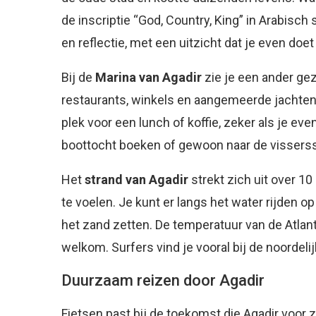
de inscriptie “God, Country, King” in Arabisch 
en reflectie, met een uitzicht dat je even doe
Bij de
Marina van Agadir
zie je een ander ge
restaurants, winkels en aangemeerde jachten 
plek voor een lunch of koffie, zeker als je eve
boottocht boeken of gewoon naar de visserss
Het
strand van Agadir
strekt zich uit over 1
te voelen. Je kunt er langs het water rijden op
het zand zetten. De temperatuur van de Atlan
welkom. Surfers vind je vooral bij de noordeli
Duurzaam reizen door Agadir
Fietsen past bij de toekomst die Agadir voor z