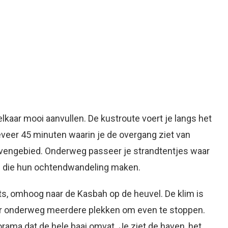
elkaar mooi aanvullen. De kustroute voert je langs het
eveer 45 minuten waarin je de overgang ziet van
avengebied. Onderweg passeer je strandtentjes waar
ls die hun ochtendwandeling maken.
rts, omhoog naar de Kasbah op de heuvel. De klim is
n er onderweg meerdere plekken om even te stoppen.
ama dat de hele baai omvat. Je ziet de haven, het