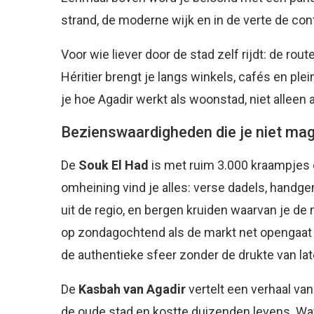
strand, de moderne wijk en in de verte de con
Voor wie liever door de stad zelf rijdt: de r
Héritier brengt je langs winkels, cafés en plei
je hoe Agadir werkt als woonstad, niet alleen
Bezienswaardigheden die je niet ma
De
Souk El Had
is met ruim 3.000 kraampjes 
omheining vind je alles: verse dadels, handge
uit de regio, en bergen kruiden waarvan je 
op zondagochtend als de markt net opengaat 
de authentieke sfeer zonder de drukte van lat
De
Kasbah van Agadir
vertelt een verhaal v
de oude stad en kostte duizenden levens. Wat