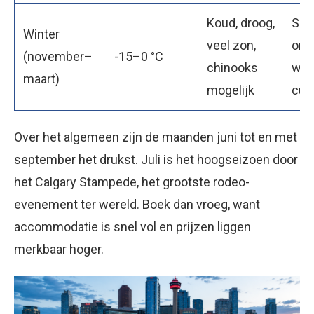
Koud, droog,
Skië
Winter
veel zon,
omg
(november–
-15–0 °C
chinooks
wint
maart)
mogelijk
cul
Over het algemeen zijn de maanden juni tot en met
september het drukst. Juli is het hoogseizoen door
het Calgary Stampede, het grootste rodeo-
evenement ter wereld. Boek dan vroeg, want
accommodatie is snel vol en prijzen liggen
merkbaar hoger.