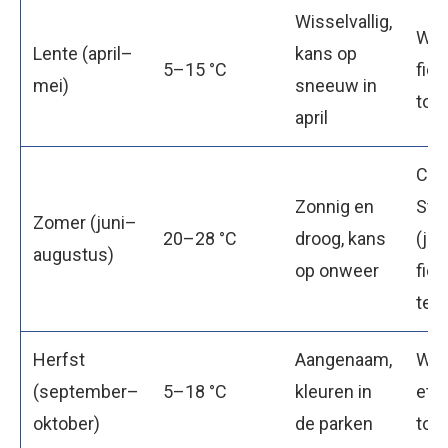
Wisselvallig,
Wan
Lente (april–
kans op
5–15 °C
fiet
mei)
sneeuw in
toer
april
Cal
Zonnig en
Sta
Zomer (juni–
20–28 °C
droog, kans
(juli
augustus)
op onweer
fiet
ter
Herfst
Aangenaam,
Wan
(september–
5–18 °C
kleuren in
eten
oktober)
de parken
toe