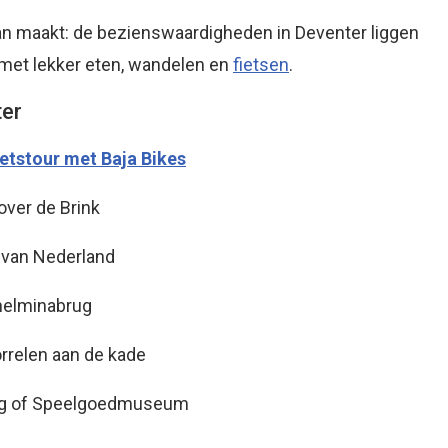
an maakt: de bezienswaardigheden in Deventer liggen
n met lekker eten, wandelen en
fietsen
.
ter
ietstour met Baja Bikes
over de Brink
 van Nederland
lhelminabrug
orrelen aan de kade
g of Speelgoedmuseum