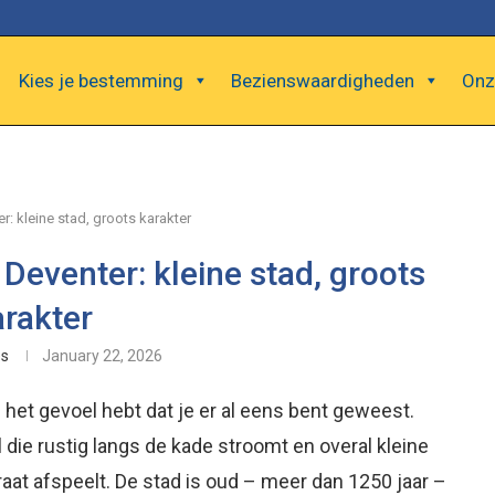
Kies je bestemming
Bezienswaardigheden
Onz
: kleine stad, groots karakter
Deventer: kleine stad, groots
arakter
es
January 22, 2026
 het gevoel hebt dat je er al eens bent geweest.
l die rustig langs de kade stroomt en overal kleine
raat afspeelt. De stad is oud – meer dan 1250 jaar –