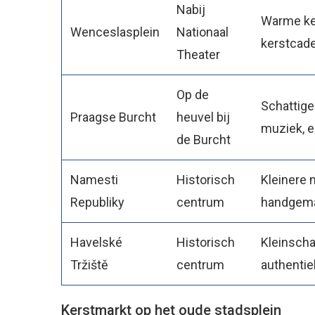
Nabij
Warme ker
Wenceslasplein
Nationaal
kerstcad
Theater
Op de
Schattige
Praagse Burcht
heuvel bij
muziek, en
de Burcht
Namesti
Historisch
Kleinere 
Republiky
centrum
handgema
Havelské
Historisch
Kleinscha
Tržiště
centrum
authentie
Kerstmarkt op het oude stadsplein