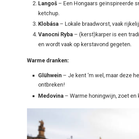
Langoš
– Een Hongaars geïnspireerde sn
ketchup.
Klobása
– Lokale braadworst, vaak rijkeli
Vanocni Ryba
– (kerst)karper is een trad
en wordt vaak op kerstavond gegeten.
Warme dranken:
Glühwein
– Je kent ‘m wel, maar deze hee
ontbreken!
Medovina
– Warme honingwijn, zoet en k