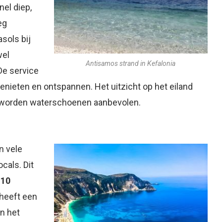
nel diep,
eg
asols bij
wel
Antisamos strand in Kefalonia
De service
genieten en ontspannen. Het uitzicht op het eiland
n worden waterschoenen aanbevolen.
n vele
cals. Dit
e
10
 heeft een
en het