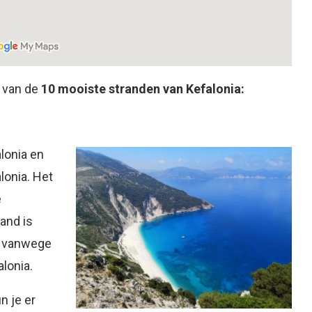
t van de
10 mooiste stranden van Kefalonia:
lonia en
lonia. Het
e
and is
t, vanwege
lonia.
n je er