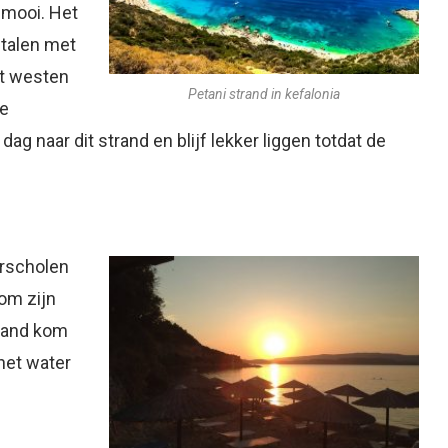
 mooi. Het
etalen met
et westen
Petani strand in kefalonia
ge
ag naar dit strand en blijf lekker liggen totdat de
erscholen
om zijn
trand kom
 het water