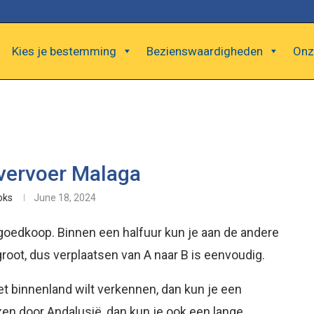
Kies je bestemming
Bezienswaardigheden
Onz
vervoer Malaga
oks
June 18, 2024
goedkoop. Binnen een halfuur kun je aan de andere
 groot, dus verplaatsen van A naar B is eenvoudig.
het binnenland wilt verkennen, dan kun je een
izen door Andalusië, dan kun je ook een lange