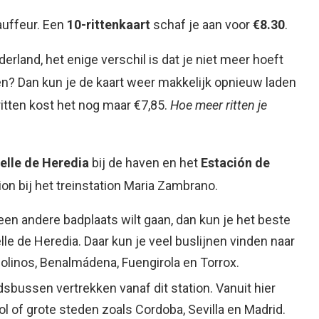
auffeur. Een
10-rittenkaart
schaf je aan voor
€8.30
.
erland, het enige verschil is dat je niet meer hoeft
ten? Dan kun je de kaart weer makkelijk opnieuw laden
ritten kost het nog maar €7,85.
Hoe meer ritten je
elle de Heredia
bij de haven en het
Estación de
ion bij het treinstation Maria Zambrano.
r een andere badplaats wilt gaan, dan kun je het beste
le de Heredia. Daar kun je veel buslijnen vinden naar
molinos, Benalmádena, Fuengirola en Torrox.
dsbussen vertrekken vanaf dit station. Vanuit hier
ol of grote steden zoals Cordoba, Sevilla en Madrid.