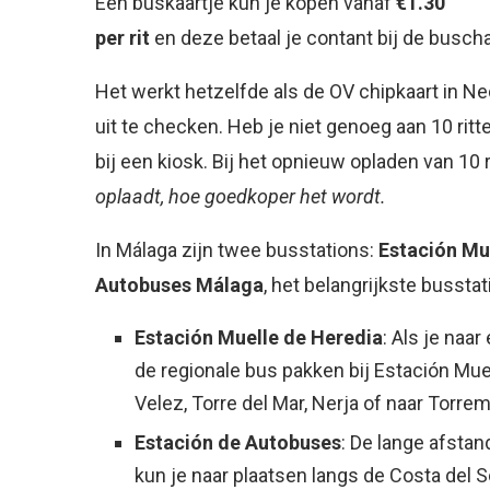
Een buskaartje kun je kopen vanaf
€1.30
per rit
en deze betaal je contant bij de busch
Het werkt hetzelfde als de OV chipkaart in Ned
uit te checken. Heb je niet genoeg aan 10 rit
bij een kiosk. Bij het opnieuw opladen van 10 
oplaadt, hoe goedkoper het wordt.
In Málaga zijn twee busstations:
Estación Mu
Autobuses Málaga
, het belangrijkste busstat
Estación Muelle de Heredia
: Als je naa
de regionale bus pakken bij Estación Muel
Velez, Torre del Mar, Nerja of naar Torre
Estación de Autobuses
: De lange afstan
kun je naar plaatsen langs de Costa del S