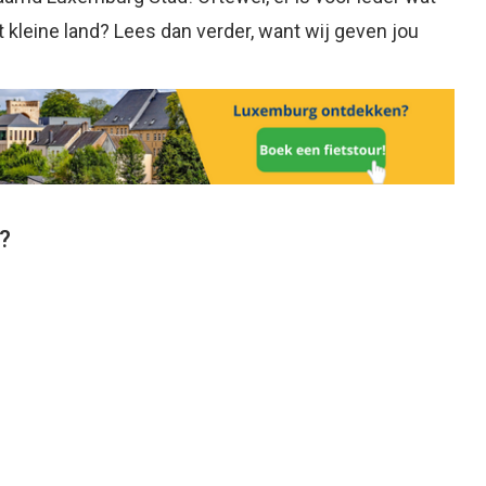
t kleine land? Lees dan verder, want wij geven jou
?