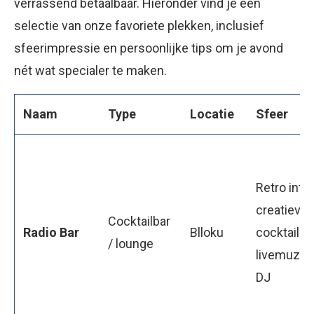
verrassend betaalbaar. Hieronder vind je een
selectie van onze favoriete plekken, inclusief
sfeerimpressie en persoonlijke tips om je avond
nét wat specialer te maken.
Naam
Type
Locatie
Sfeer
Retro inter
creatieve
Cocktailbar
Radio Bar
Blloku
cocktails,
/ lounge
livemuziek
DJ