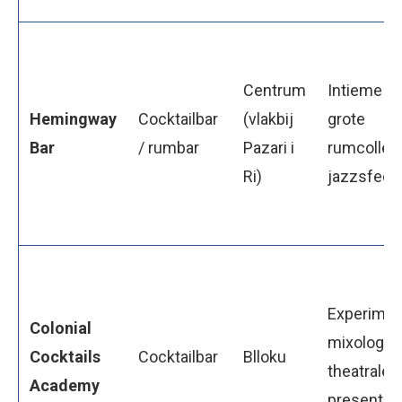
Centrum
Intieme b
Hemingway
Cocktailbar
(vlakbij
grote
Bar
/ rumbar
Pazari i
rumcollect
Ri)
jazzsfeer
Experimen
Colonial
mixology,
Cocktails
Cocktailbar
Blloku
theatrale
Academy
presentati