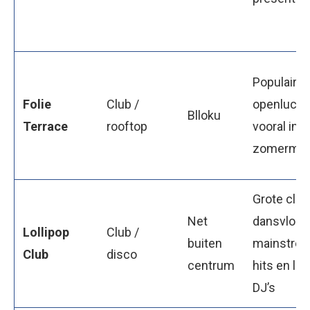
Populaire
Folie
Club /
openlucht
Blloku
Terrace
rooftop
vooral in d
zomerma
Grote clu
Net
dansvloer,
Lollipop
Club /
buiten
mainstre
Club
disco
centrum
hits en lok
DJ’s