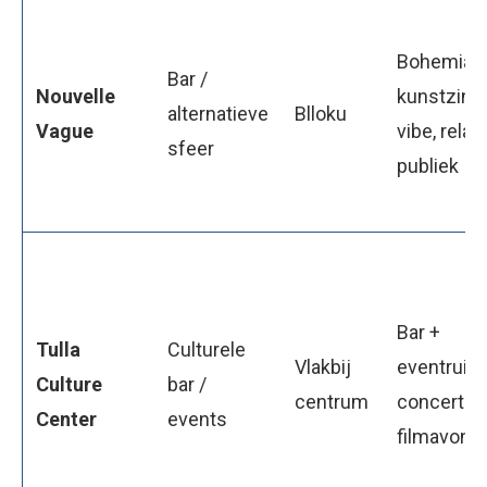
Bohemian s
Bar /
Nouvelle
kunstzinn
alternatieve
Blloku
Vague
vibe, relax
sfeer
publiek
Bar +
Tulla
Culturele
Vlakbij
eventruim
Culture
bar /
centrum
concerten,
Center
events
filmavond