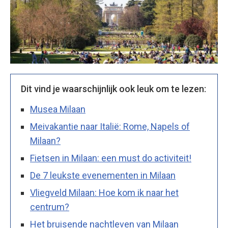
Dit vind je waarschijnlijk ook leuk om te lezen:
Musea Milaan
Meivakantie naar Italië: Rome, Napels of
Milaan?
Fietsen in Milaan: een must do activiteit!
De 7 leukste evenementen in Milaan
Vliegveld Milaan: Hoe kom ik naar het
centrum?
Het bruisende nachtleven van Milaan