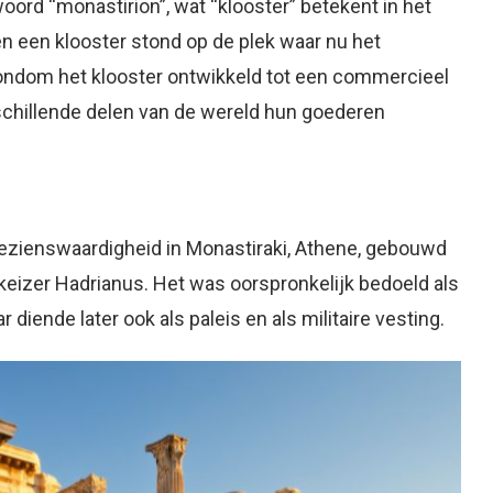
oord “monastirion”, wat “klooster” betekent in het
en een klooster stond op de plek waar nu het
 rondom het klooster ontwikkeld tot een commercieel
schillende delen van de wereld hun goederen
bezienswaardigheid in Monastiraki, Athene, gebouwd
eizer Hadrianus. Het was oorspronkelijk bedoeld als
diende later ook als paleis en als militaire vesting.