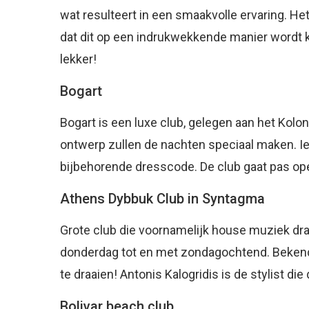
wat resulteert in een smaakvolle ervaring. H
dat dit op een indrukwekkende manier wordt kl
lekker!
Bogart
Bogart is een luxe club, gelegen aan het Kolo
ontwerp zullen de nachten speciaal maken. I
bijbehorende dresscode. De club gaat pas op
Athens Dybbuk Club in Syntagma
Grote club die voornamelijk house muziek draa
donderdag tot en met zondagochtend. Bekend
te draaien! Antonis Kalogridis is de stylist di
Bolivar beach club