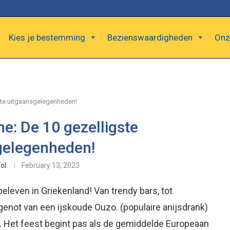
Kies je bestemming
Bezienswaardigheden
Onz
gste uitgaansgelegenheden!
ne: De 10 gezelligste
gelegenheden!
ol
February 13, 2023
beleven in Griekenland! Van trendy bars, tot
enot van een ijskoude Ouzo. (populaire anijsdrank)
. Het feest begint pas als de gemiddelde Europeaan