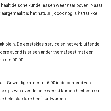
et haalt de scheikunde lessen weer naar boven! Naast
aargemaakt is het natuurlijk ook nog is hartstikke
nakiplein. De eersteklas service en het verbluffende
edere avond is er een ander themafeest met een
en om 00.00.
it. Geweldige sfeer tot 6.00 in de ochtend van
e dj´s van over de hele wereld komen hierheen om
e de hele club luxe heeft ontworpen.