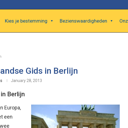
Kies je bestemming
Bezienswaardigheden
Onz
n
andse Gids in Berlijn
es
January 28, 2013
n Berlijn
in Europa,
et een
 twee