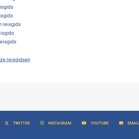
isgids
eisgids
n reisgids
eisgids
reisgids
nze reisgidsen
TWITTER
INSTAGRAM
YOUTUBE
EMAI