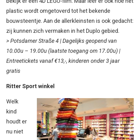
bekijk er een 4D LEGO-film. Maar leer er ook hoe het
plastic wordt omgetoverd tot het bekende
bouwsteentje. Aan de allerkleinsten is ook gedacht:
zij kunnen zich vermaken in het Duplo gebied.
> Potsdamer Straße 4 | Dagelijks geopend van
10.00u – 19.00u (laatste toegang om 17.00u) |
Entreetickets vanaf €13,-, kinderen onder 3 jaar
gratis
Ritter Sport winkel
Welk
kind
houdt er
nu niet