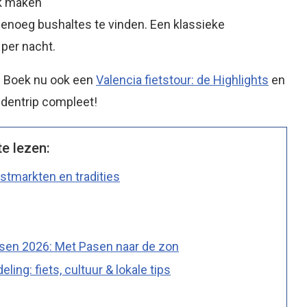
ik maken
genoeg bushaltes te vinden. Een klassieke
per nacht.
n? Boek nu ook een
Valencia fietstour: de Highlights
en
tedentrip compleet!
te lezen:
rstmarkten en tradities
en 2026: Met Pasen naar de zon
ing: fiets, cultuur & lokale tips