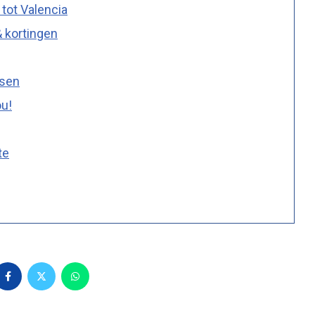
tot Valencia
& kortingen
ssen
ou!
te