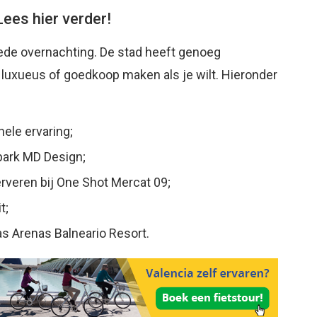
Lees hier verder!
oede overnachting. De stad heeft genoeg
luxueus of goedkoop maken als je wilt. Hieronder
nele ervaring;
 park
MD Design;
rveren bij One Shot Mercat 09;
t;
as Arenas Balneario Resort.