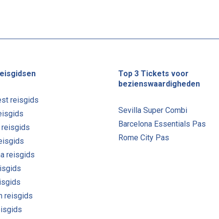
eisgidsen
Top 3 Tickets voor
bezienswaardigheden
st reisgids
Sevilla Super Combi
eisgids
Barcelona Essentials Pas
 reisgids
Rome City Pas
reisgids
a reisgids
isgids
eisgids
n reisgids
eisgids