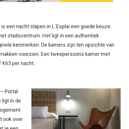
 is een nacht slapen in L´Esplai een goede keuze.
het stadscentrum. Het ligt in een authentiek
inele kenmerken. De kamers zijn ten opzichte van
 gemakken voorzien. Een tweepersoons kamer met
 €63 per nacht.
l –
Portal
igt in de
 logement
t ook over
t je een