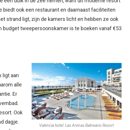
je een duik in de zee nemen, want dit moderne resort
e biedt ook een restaurant en daarnaast faciliteiten
 strand ligt, zijn de kamers licht en hebben ze ook
 Een budget tweepersoonskamer is te boeken vanaf €53
 ligt aan
aarom alle
ntie. Er
zwembad.
resort. Ook
d dagje.
Valencia hotel: Las Arenas Balneario Resort