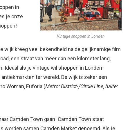
hoppen in
es je onze
shoppen!
Vintage shoppen in Londen
Deze wijk kreeg veel bekendheid na de gelijknamige film
oad, een straat van meer dan een kilometer lang,
n. Ideaal als je vintage wil shoppen in Londen!
 antiekmarkten ter wereld. De wijk is zeker een
tro Woman, Euforia (
Metro: District-/Circle Line, halte:
er naar Camden Town gaan! Camden Town staat
jes worden samen Camden Market genoemd. Als je