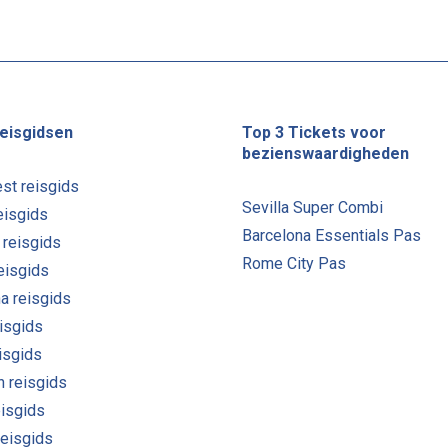
eisgidsen
Top 3 Tickets voor
bezienswaardigheden
st reisgids
Sevilla Super Combi
eisgids
Barcelona Essentials Pas
 reisgids
Rome City Pas
reisgids
a reisgids
isgids
eisgids
n reisgids
eisgids
reisgids