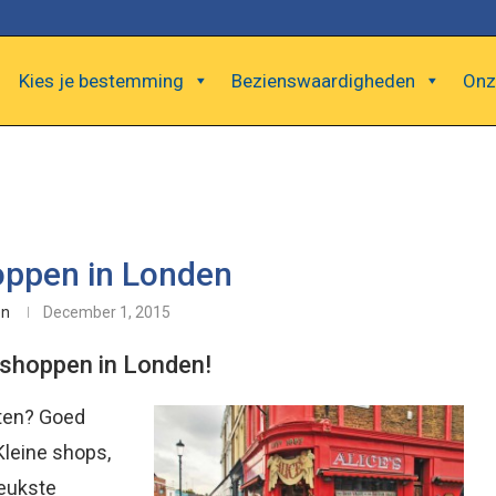
Kies je bestemming
Bezienswaardigheden
Onz
oppen in Londen
en
December 1, 2015
e shoppen in Londen!
aten? Goed
Kleine shops,
leukste