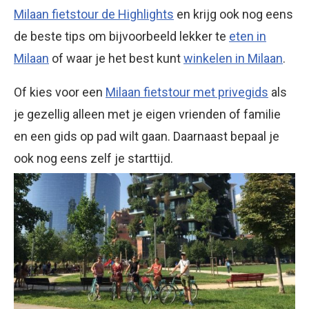
Milaan fietstour de Highlights
en krijg ook nog eens
de beste tips om bijvoorbeeld lekker te
eten in
Milaan
of waar je het best kunt
winkelen in Milaan
.
Of kies voor een
Milaan fietstour met privegids
als
je gezellig alleen met je eigen vrienden of familie
en een gids op pad wilt gaan. Daarnaast bepaal je
ook nog eens zelf je starttijd.