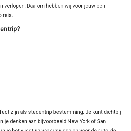
en verlopen. Daarom hebben wij voor jouw een
 reis.
dentrip?
fect zijn als stedentrip bestemming. Je kunt dichtbij
kun je denken aan bijvoorbeeld New York of San
un je het vliegtuig vaak inwisselen voor de auto, de