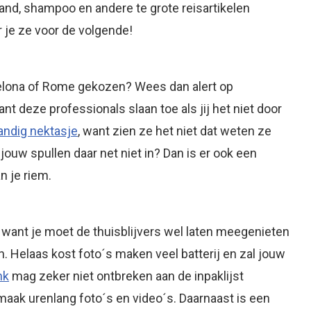
rand, shampoo en andere te grote reisartikelen
r je ze voor de volgende!
rcelona of Rome gekozen? Wees dan alert op
ant deze professionals slaan toe als jij het niet door
andig nektasje
, want zien ze het niet dat weten ze
ouw spullen daar net niet in? Dan is er ook een
n je riem.
, want je moet de thuisblijvers wel laten meegenieten
n. Helaas kost foto´s maken veel batterij en zal jouw
nk
mag zeker niet ontbreken aan de inpaklijst
aak urenlang foto´s en video´s. Daarnaast is een