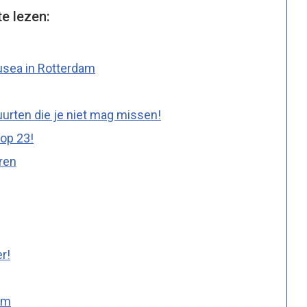
te lezen:
usea in Rotterdam
uurten die je niet mag missen!
op 23!
ren
r!
am