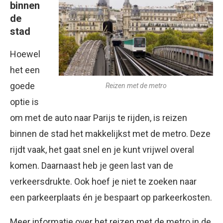
binnen
de
stad
Hoewel
het een
goede
Reizen met de metro
optie is
om met de auto naar Parijs te rijden, is reizen
binnen de stad het makkelijkst met de metro. Deze
rijdt vaak, het gaat snel en je kunt vrijwel overal
komen. Daarnaast heb je geen last van de
verkeersdrukte. Ook hoef je niet te zoeken naar
een parkeerplaats én je bespaart op parkeerkosten.
Meer informatie over het reizen met de metro in de