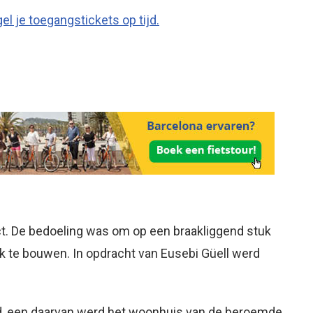
el je toegangstickets op tijd.
ect. De bedoeling was om op een braakliggend stuk
k te bouwen. In opdracht van Eusebi Güell werd
wd, een daarvan werd het woonhuis van de beroemde