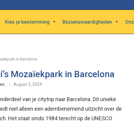
Kies je bestemming
Bezienswaardigheden
Onz
aïekpark in Barcelona
í’s Mozaïekpark in Barcelona
kes
August 2, 2024
derdeel van je citytrip naar Barcelona. Dit unieke
iedt niet alleen een adembenemend uitzicht over de
zich. Het staat sinds 1984 terecht op de UNESCO