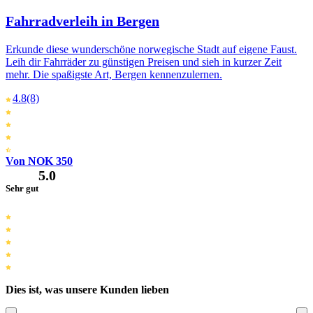
Fahrradverleih in Bergen
Erkunde diese wunderschöne norwegische Stadt auf eigene Faust.
Leih dir Fahrräder zu günstigen Preisen und sieh in kurzer Zeit
mehr. Die spaßigste Art, Bergen kennenzulernen.
4.8
(8)
Von NOK 350
5.0
Sehr gut
Dies ist, was unsere Kunden lieben