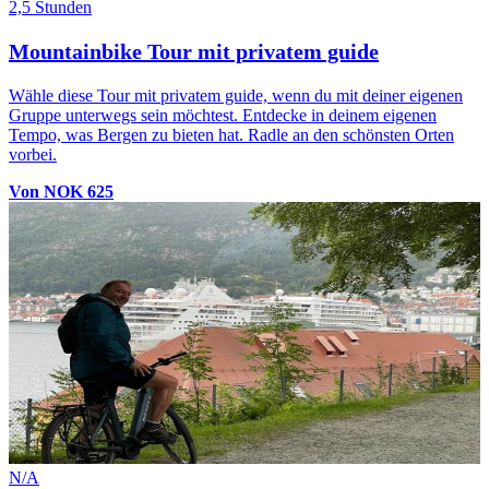
2,5 Stunden
Mountainbike Tour mit privatem guide
Wähle diese Tour mit privatem guide, wenn du mit deiner eigenen
Gruppe unterwegs sein möchtest. Entdecke in deinem eigenen
Tempo, was Bergen zu bieten hat. Radle an den schönsten Orten
vorbei.
Von NOK 625
N/A