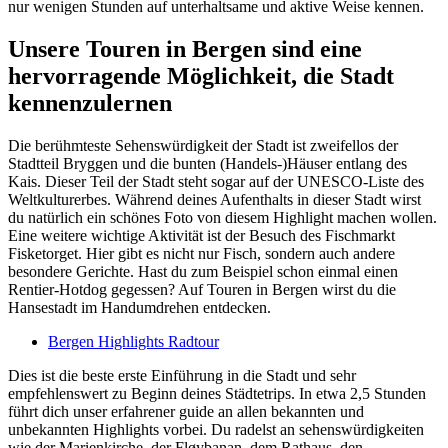
nur wenigen Stunden auf unterhaltsame und aktive Weise kennen.
Unsere Touren in Bergen sind eine
hervorragende Möglichkeit, die Stadt
kennenzulernen
Die berühmteste Sehenswürdigkeit der Stadt ist zweifellos der
Stadtteil Bryggen und die bunten (Handels-)Häuser entlang des
Kais. Dieser Teil der Stadt steht sogar auf der UNESCO-Liste des
Weltkulturerbes. Während deines Aufenthalts in dieser Stadt wirst
du natürlich ein schönes Foto von diesem Highlight machen wollen.
Eine weitere wichtige Aktivität ist der Besuch des
Fischmarkt
Fisketorget. Hier gibt es nicht nur Fisch, sondern auch andere
besondere Gerichte. Hast du zum Beispiel schon einmal einen
Rentier-Hotdog gegessen? Auf Touren in Bergen wirst du die
Hansestadt im Handumdrehen entdecken.
Bergen Highlights Radtour
Dies ist die beste erste Einführung in die Stadt und sehr
empfehlenswert zu Beginn deines Städtetrips. In etwa 2,5 Stunden
führt dich unser erfahrener guide an allen bekannten und
unbekannten Highlights vorbei. Du radelst an sehenswürdigkeiten
wie der Marienkirche, der Fløybanan, dem Rathaus, den