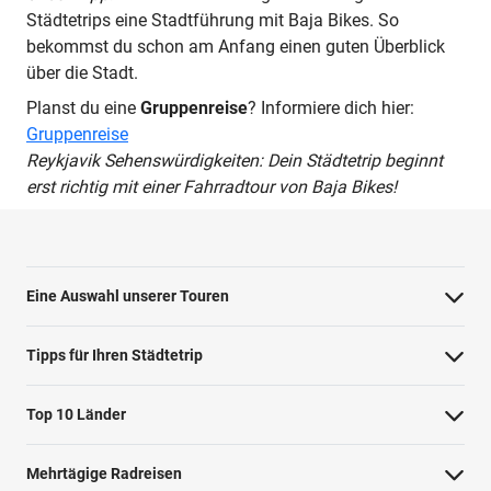
Städtetrips eine Stadtführung mit Baja Bikes. So
bekommst du schon am Anfang einen guten Überblick
über die Stadt.
Planst du eine
Gruppenreise
? Informiere dich hier:
Gruppenreise
Reykjavik Sehenswürdigkeiten: Dein Städtetrip beginnt
erst richtig mit einer Fahrradtour von Baja Bikes!
Eine Auswahl unserer Touren
Barcelona Highlights Tour
Tipps für Ihren Städtetrip
Berlin Highlights Tour
Strände bei Athen
Top 10 Länder
Highlights von Paris
Barcelonas Stadtteile
Niederlande
Private Tour Tallinn
Mehrtägige Radreisen
Nahverkehr in Dublin