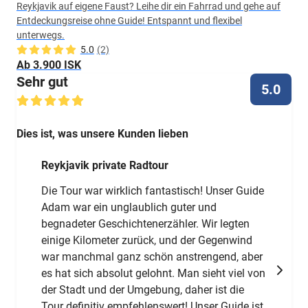
Reykjavik auf eigene Faust? Leihe dir ein Fahrrad und gehe auf
Entdeckungsreise ohne Guide! Entspannt und flexibel
unterwegs.
5.0
(2)
Ab 3.900 ISK
Sehr gut
5.0
Dies ist, was unsere Kunden lieben
Reykjavik private Radtour
Die Tour war wirklich fantastisch! Unser Guide
Adam war ein unglaublich guter und
begnadeter Geschichtenerzähler. Wir legten
einige Kilometer zurück, und der Gegenwind
war manchmal ganz schön anstrengend, aber
es hat sich absolut gelohnt. Man sieht viel von
der Stadt und der Umgebung, daher ist die
Tour definitiv empfehlenswert! Unser Guide ist