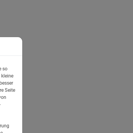
e so
 kleine
 besser
re Seite
von
-
erung
e-