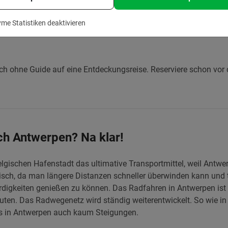
einer Oberstufe, Tutorengruppe, deinem Seminar oder einen an
ole
an der Küste. Entdecke ihre historischen Prachtbauten und d
me Statistiken deaktivieren
 Auch das vielleicht schönste Bahnhofsgebäude Europas werdet 
ch ohne Guide auf eine Entdeckungsreise. Reserviere schon vor 
ch Antwerpen? Na klar!
elgischen Hafenstadt das ultimative Transportmittel, weil Antwer
tisch, da man längere Distanzen schneller überwinden kann un
digkeiten genießen zu können. Das Radfahren in Antwerpen ist se
uten. Das Radwegenetz wird ständig weiterentwickelt. So wie in 
es in Antwerpen auch kaum Steigungen.