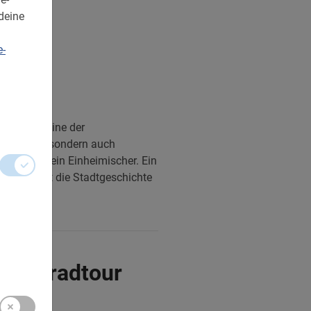
deine
e-
erpen ist eine der
 nur sicher, sondern auch
Stadt wie ein Einheimischer. Ein
t. Er bringt die Stadtgeschichte
 Fahrradtour