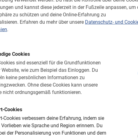
lungen und kannst diese jederzeit in der Fußzeile anpassen, um 
et
sphäre zu schützen und deine Online-Erfahrung zu
lisieren.
Erfahren du mehr über unsere
Datenschutz- und Cooki
informativ
nien
.
dige Cookies
as nachhhaltig und in kurzer Zeit. Buche eine
Fahrradtour
! Antw
ookies sind essenziell für die Grundfunktionen
ropas. Fahrradfahren in der
Diamantenmetropole
ist also nicht
 Website, wie zum Beispiel das Einloggen.
Du
winge dich mit deinen Mitreisenden aufs Rad und entdecke die 
n keine persönlichen Informationen zu
 schönsten Seiten der flämischen Metropole auf unterhaltsame Ar
ingzwecken.
Ohne diese Cookies kann unsere
h kurzweilige Anekdoten näher.
e nicht ordnungsgemäß funktionieren.
t-Cookies
t-Cookies verbessern deine Erfahrung, indem sie
ehenswürdigkeiten mit dem Rad:
 Vorlieben wie Sprache und Region erinnern.
Du
 bei der Personalisierung von Funktionen und dem