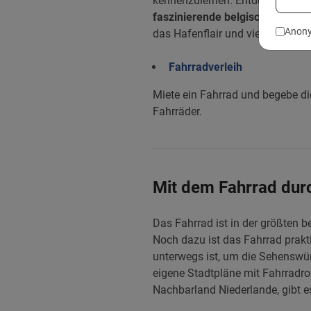
kennenzulernen. Entdecke mit d
faszinierende belgische Metrop
Anony
das Hafenflair und vieles mehr.
Fahrradverleih
Miete ein Fahrrad und begebe di
Fahrräder.
Mit dem Fahrrad dur
Das Fahrrad ist in der größten b
Noch dazu ist das Fahrrad prak
unterwegs ist, um die Sehenswür
eigene Stadtpläne mit Fahrradro
Nachbarland Niederlande, gibt 