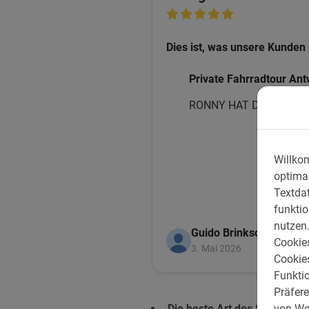
Dies ist, was unsere Kunden 
Private Fahrradtour An
RONNY HAT DAS SUPE
Willko
optimal
Textdat
funktio
nutzen
Guido Brinkschulte
Cookies
3. Mai 2026
Cookie
Funkti
Präfer
von We
Die beste Art des Sightseein