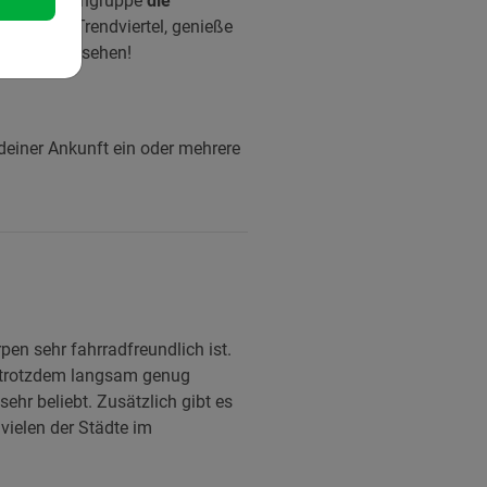
deren Studiengruppe
die
ie hippen Trendviertel, genieße
ihr euch ansehen!
deiner Ankunft ein oder mehrere
pen sehr fahrradfreundlich ist.
d trotzdem langsam genug
hr beliebt. Zusätzlich gibt es
vielen der Städte im