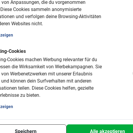
 von Anpassungen, die du vorgenommen
Diese Cookies sammeln anonymisierte
tionen und verfolgen deine Browsing-Aktivitäten
eren Websites nicht.
d lasse dir die schönsten Sehenswürdigkeiten, wie etwa den
Ma
uenkathedrale
auf unterhaltsame Art und Weise von einem gut g
nzeigen
sche und führen die Gruppe zu touristischen Highlights und auch
wird abgerundet durch interessante und unterhaltsame Anekdo
ing-Cookies
ing-Cookies machen Werbung relevanter für du
ssen die Wirksamkeit von Werbekampagnen.
Sie
 von Werbenetzwerken mit unserer Erlaubnis
sch
machen? Dann laden wir dich ein, mit deiner Familie, Freun
t und können dein Surfverhalten mit anderen
annst du nicht nur die Startzeit selbst bestimmen, sondern bist
ationen teilen.
Diese Cookies helfen, gezielte
Selbstverständlich haben wir auch an unsere jungen Gäste ged
lebnisse zu bieten.
nzeigen
er Studienfahrt
, um mit deiner Gruppe von Schülern oder Studierenden auf der 
Speichern
Alle akzeptieren