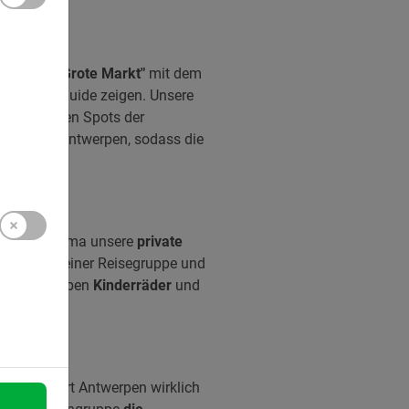
rktplatz "Grote Markt"
mit dem
elaunten Guide zeigen. Unsere
 zu geheimen Spots der
ten über Antwerpen, sodass die
den oder Firma unsere
private
 auch mit deiner Reisegruppe und
acht und haben
Kinderräder
und
Studienfahrt Antwerpen wirklich