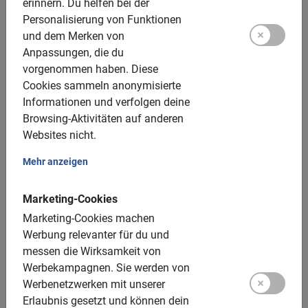
erinnern.
Du helfen bei der
Lokaler Guides
Personalisierung von Funktionen
Geführte Fahrradtour durch Rom
und dem Merken von
Anpassungen, die du
Kinderräder und Kindersitze verfügbar
vorgenommen haben.
Diese
Inkl. Kolosseum & Trevi Brunnen
Cookies sammeln anonymisierte
Informationen und verfolgen deine
Jetzt buchen, vor Ort bezahlen!
Browsing-Aktivitäten auf anderen
Websites nicht.
Besuchst du die italienische Hauptstadt? Mache eine
Fahrradtour! Rom lässt sich perfekt mit dem Rad auf
Mehr anzeigen
spannende Art und Weise erkunden.
Kolosseum
,
Spanische Treppe
oder
Pantheon
und vieles mehr:
Marketing-Cookies
Entdecke die schönsten Sehenswürdigkeiten innerhalb
Marketing-Cookies machen
weniger Stunden. Lasse dir die italienische Hauptstadt
Werbung relevanter für du und
von einem
Guide
zeigen und verpasse kein Highlight.
messen die Wirksamkeit von
Erfahre alles über die faszinierende Geschichte und
Werbekampagnen.
Sie werden von
Kultur der Metropole:
Werbenetzwerken mit unserer
Erlaubnis gesetzt und können dein