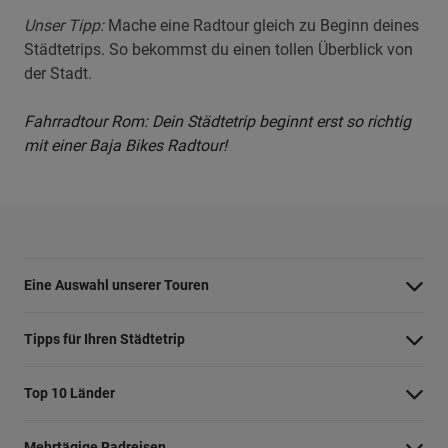
Unser Tipp:
Mache eine Radtour gleich zu Beginn deines
Städtetrips. So bekommst du einen tollen Überblick von
der Stadt.
Fahrradtour Rom: Dein Städtetrip beginnt erst so richtig
mit einer Baja Bikes Radtour!
Eine Auswahl unserer Touren
Barcelona Highlights Tour
Tipps für Ihren Städtetrip
Berlin Highlights Tour
Strände bei Athen
Top 10 Länder
Highlights von Paris
Barcelonas Stadtteile
Niederlande
Private Tour Tallinn
Mehrtägige Radreisen