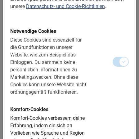
unsere
Datenschutz- und Cookie-Richtlinien
.
Sehr gut
5.0
Notwendige Cookies
Dies ist, was unsere Kunden lieben
Diese Cookies sind essenziell für
die Grundfunktionen unserer
Rom Highlights Fahrradtour
Website, wie zum Beispiel das
Eine sehr gute Fahrradtour, bei der man
Einloggen.
Du sammeln keine
viel von der Stadt sieht und viele
persönlichen Informationen zu
Informationen erhält.
Marketingzwecken.
Ohne diese
Cookies kann unsere Website nicht
ordnungsgemäß funktionieren.
Miranda Onderwater
Komfort-Cookies
29. Juli 2026
Komfort-Cookies verbessern deine
Erfahrung, indem sie sich an
Vorlieben wie Sprache und Region