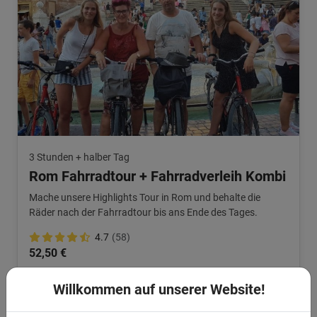
3 Stunden + halber Tag
Rom Fahrradtour + Fahrradverleih Kombi
Mache unsere Highlights Tour in Rom und behalte die
Räder nach der Fahrradtour bis ans Ende des Tages.
4.7
(58)
52,50 €
Willkommen auf unserer Website!