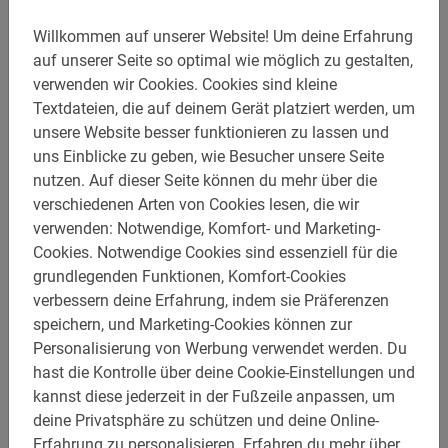
Willkommen auf unserer Website!
Um deine Erfahrung
auf unserer Seite so optimal wie möglich zu gestalten,
verwenden wir Cookies.
Cookies sind kleine
Textdateien, die auf deinem Gerät platziert werden, um
unsere Website besser funktionieren zu lassen und
uns Einblicke zu geben, wie Besucher unsere Seite
nutzen.
Auf dieser Seite können du mehr über die
verschiedenen Arten von Cookies lesen, die wir
verwenden: Notwendige, Komfort- und Marketing-
4 Stunden
Cookies.
Notwendige Cookies sind essenziell für die
Rom Panorama Fahrradtour
grundlegenden Funktionen, Komfort-Cookies
verbessern deine Erfahrung, indem sie Präferenzen
Genieße die schönsten Ausblicke auf Rom bei dieser
speichern, und Marketing-Cookies können zur
wundervollen Panorama Tour! Inkl. Fahrrad & Guide.
Personalisierung von Werbung verwendet werden.
Du
4.8
(130)
hast die Kontrolle über deine Cookie-Einstellungen und
56,50 €
kannst diese jederzeit in der Fußzeile anpassen, um
deine Privatsphäre zu schützen und deine Online-
Erfahrung zu personalisieren.
Erfahren du mehr über