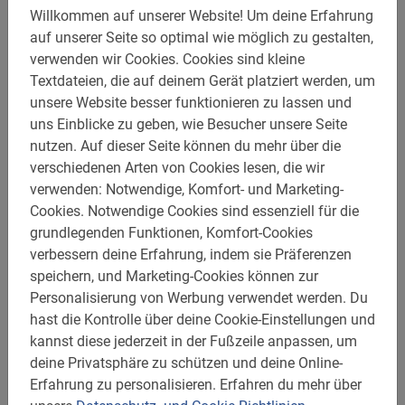
Buche deine Lucca Radtour jetzt online
Willkommen auf unserer Website!
Um deine Erfahrung
auf unserer Seite so optimal wie möglich zu gestalten,
Bist du aufgeregt? Dann warte nicht länger und sichere
verwenden wir Cookies.
Cookies sind kleine
dir einen Platz auf der Lucca Radtour. Buche sicher und
Textdateien, die auf deinem Gerät platziert werden, um
schnell über das Buchungsmenü auf der rechten Seite.
unsere Website besser funktionieren zu lassen und
Du erhältst sofort eine Bestätigung mit allen
uns Einblicke zu geben, wie Besucher unsere Seite
Informationen.
nutzen.
Auf dieser Seite können du mehr über die
verschiedenen Arten von Cookies lesen, die wir
Bitte beachte:
Die Mindestteilnehmerzahl für diese Tour
verwenden: Notwendige, Komfort- und Marketing-
beträgt
4 Erwachsene
. Bei weniger Teilnehmern
Cookies.
Notwendige Cookies sind essenziell für die
bekommst du eine
private Tour und zahlst insgesamt
grundlegenden Funktionen, Komfort-Cookies
225 Euro.
Rufe die Notrufnummer einen Tag im Voraus
verbessern deine Erfahrung, indem sie Präferenzen
an, um zu erfahren, ob es mehr Teilnehmer gibt.
speichern, und Marketing-Cookies können zur
Personalisierung von Werbung verwendet werden.
Du
Die Guide in dieser Stadt mussten alle eine
hast die Kontrolle über deine Cookie-Einstellungen und
umfangreiche Lizenz erwerben. Daher sind sie alle
kannst diese jederzeit in der Fußzeile anpassen, um
Experten im Führen von Touren. Du wirst zu diesem Preis
deine Privatsphäre zu schützen und deine Online-
keine besseren Profis als unsere Guides finden.
Erfahrung zu personalisieren.
Erfahren du mehr über