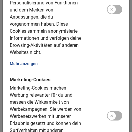
Personalisierung von Funktionen
Zugänglich für alle Radfahrer
und dem Merken von
Anpassungen, die du
Inklusive:
vorgenommen haben.
Diese
Cookies sammeln anonymisierte
Das Fahrrad benutzen
Informationen und verfolgen deine
Der lizenzierte Guide
Browsing-Aktivitäten auf anderen
Websites nicht.
Ein Spitzenerlebnis!
Mehr anzeigen
Fotomomente
Marketing-Cookies
Zusätzliche Optionen:
Marketing-Cookies machen
Kinderfahrräder: 20, 24 und 26 Zoll
Werbung relevanter für du und
messen die Wirksamkeit von
Kindersitze: vorne bis zu 15 kg, hinten bis zu 20 kg,
Werbekampagnen.
Sie werden von
ohne Aufpreis
Werbenetzwerken mit unserer
Tandems: nicht verfügbar
Erlaubnis gesetzt und können dein
Surfverhalten mit anderen