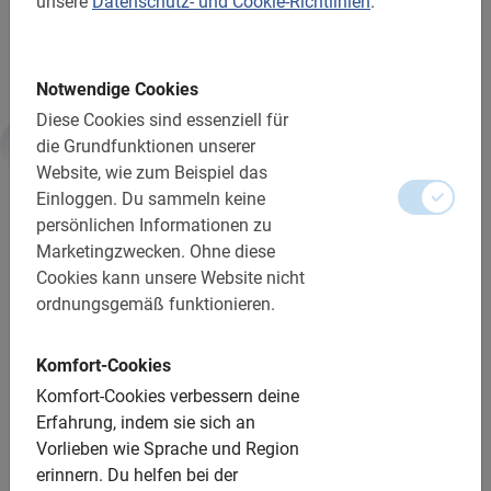
unsere
Datenschutz- und Cookie-Richtlinien
.
Die Radtour durch Lucca ist der beste Start für deine
Städtereise!
Notwendige Cookies
Diese Cookies sind essenziell für
die Grundfunktionen unserer
Informationen
Website, wie zum Beispiel das
Einloggen.
Du sammeln keine
persönlichen Informationen zu
Wichtig zu wissen:
Marketingzwecken.
Ohne diese
Cookies kann unsere Website nicht
Reservierung ist obligatorisch
ordnungsgemäß funktionieren.
Kostenfrei ändern oder stornieren
Komfort-Cookies
Die Bezahlung erfolgt vor Ort (bar)
Komfort-Cookies verbessern deine
Bei Regen kannst du den Termin kostenlos
Erfahrung, indem sie sich an
verschieben oder stornieren.
Vorlieben wie Sprache und Region
Entfernung: ca. 4,5 km
erinnern.
Du helfen bei der