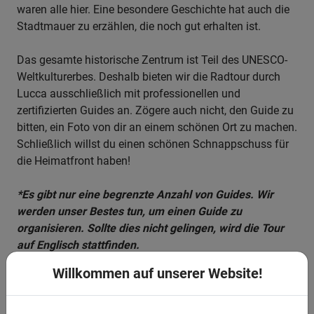
waren alle hier. Eine besondere Geschichte hat auch die
Stadtmauer zu erzählen, die noch gut erhalten ist.
Das gesamte historische Zentrum ist Teil des UNESCO-
Weltkulturerbes. Deshalb bieten wir die Radtour durch
Lucca ausschließlich mit professionellen und
zertifizierten Guides an. Zögere auch nicht, den Guide zu
bitten, ein Foto von dir an einem schönen Ort zu machen.
Schließlich willst du einen schönen Schnappschuss für
die Heimatfront haben!
*Es gibt nur eine begrenzte Anzahl von Guides. Wir
werden unser Bestes tun, um einen Guide zu
organisieren. Sollte dies nicht gelingen, wird die Tour
auf Englisch stattfinden.
Willkommen auf unserer Website!