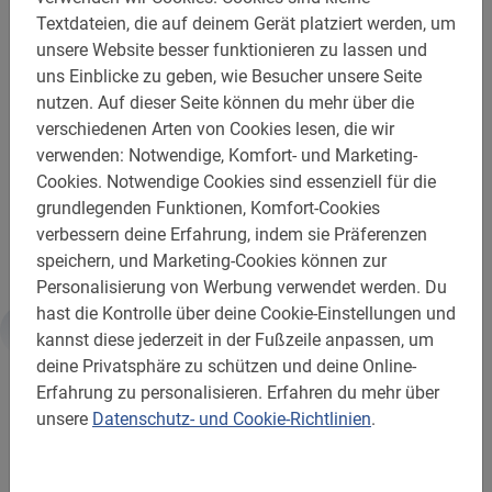
Palma mit dem Fahrrad am besten gleich am ersten Tag.
Textdateien, die auf deinem Gerät platziert werden, um
So bekommst du bereits zu Beginn der Reise einen tollen
unsere Website besser funktionieren zu lassen und
Überblick über die Stadt!
uns Einblicke zu geben, wie Besucher unsere Seite
nutzen.
Auf dieser Seite können du mehr über die
Der Fahrradverleih während der Tour ist im Preis
verschiedenen Arten von Cookies lesen, die wir
inbegriffen.
verwenden: Notwendige, Komfort- und Marketing-
Cookies.
Notwendige Cookies sind essenziell für die
Erkunde Palma mit dem Fahrrad: Dein Städtetrip beginnt
grundlegenden Funktionen, Komfort-Cookies
erst richtig mit einer Fahrradtour von Baja Bikes!
verbessern deine Erfahrung, indem sie Präferenzen
speichern, und Marketing-Cookies können zur
Personalisierung von Werbung verwendet werden.
Du
hast die Kontrolle über deine Cookie-Einstellungen und
kannst diese jederzeit in der Fußzeile anpassen, um
Weiterführende Informationen
deine Privatsphäre zu schützen und deine Online-
Erfahrung zu personalisieren.
Erfahren du mehr über
unsere
Datenschutz- und Cookie-Richtlinien
.
Gut zu wissen:
Reservierung ist Pflicht