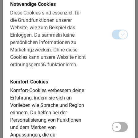
Notwendige Cookies
Kostenfreie Änderung oder Stornierung bis zu 24
Diese Cookies sind essenziell für
Stunden im Voraus
die Grundfunktionen unserer
Bezahlung im Voraus online
Website, wie zum Beispiel das
Einloggen.
Du sammeln keine
Streckenlänge: ca. 13 km
persönlichen Informationen zu
Schwierigkeitsgrad: leicht
Marketingzwecken.
Ohne diese
Cookies kann unsere Website nicht
Im Preis enthalten:
ordnungsgemäß funktionieren.
Nutzung der Fahrräder
Komfort-Cookies
Deutschsprachiger Guide
Komfort-Cookies verbessern deine
Erfahrung, indem sie sich an
Ein tolles Erlebnis!
Vorlieben wie Sprache und Region
Genug Zeit und Möglichkeiten für schöne Fotos
erinnern.
Du helfen bei der
Personalisierung von Funktionen
Zusätzliche Optionen:
und dem Merken von
Anpassungen, die du