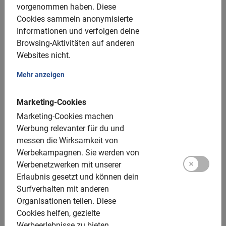
Kinderräder: verfügbar, 8-12 Jahre
vorgenommen haben.
Diese
Cookies sammeln anonymisierte
Kindersitze: bis zu 20 kg, 8€ Aufpreis
Informationen und verfolgen deine
Tandems: nicht verfügbar
Browsing-Aktivitäten auf anderen
Websites nicht.
E-Bikes: nicht verfügbar
Helme: verfügbar
Mehr anzeigen
Gruppengröße:
Marketing-Cookies
Marketing-Cookies machen
Buchbar für Gruppen von 1 bis 200 Teilnehmern
Werbung relevanter für du und
messen die Wirksamkeit von
Durchschnittliche Gruppengröße: 8 Teilnehmer
Werbekampagnen.
Sie werden von
Mindestanzahl: 5 Teilnehmer
Werbenetzwerken mit unserer
Erlaubnis gesetzt und können dein
Bei mehr als 8 Teilnehmern wird ein zusätzlicher
Surfverhalten mit anderen
Guide gestellt
Organisationen teilen.
Diese
Für größere Gruppen stellen wir mehrere Stadtführer
Cookies helfen, gezielte
Werbeerlebnisse zu bieten.